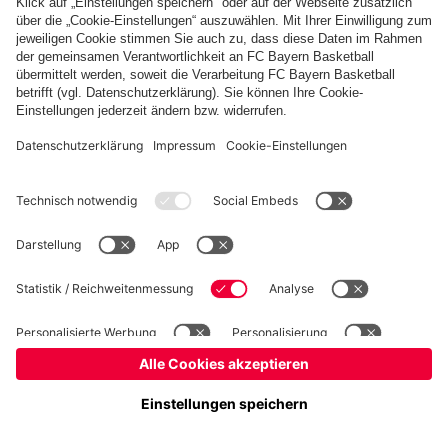
Basketball
Frauen
Handball
Kegeln
Schach
Schiedsrichter
Seniorenfußball
©
FC Bayern München AG
–
2026
Impressum
Datenschutz
Nutzungsbedingungen
Barrierefreiheit
Kontakt
Cookie Einstellungen