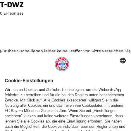
Suche: T-DWZ
T-DWZ
0 Ergebnisse
Für Ihre Suche liegen leider keine Treffer vor. Bitte versuchen Sie
es mit einem anderen Suchbegriff.
Zur Startseite