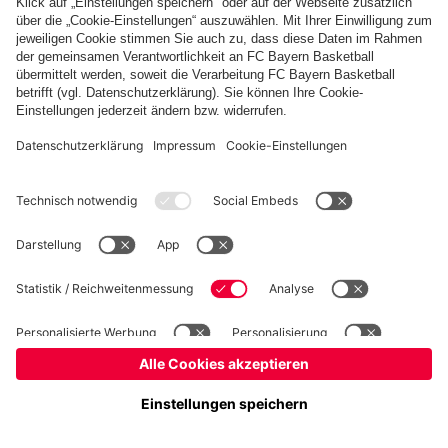
Basketball
Frauen
Handball
Kegeln
Schach
Schiedsrichter
Seniorenfußball
©
FC Bayern München AG
–
2026
Impressum
Datenschutz
Nutzungsbedingungen
Barrierefreiheit
Kontakt
Cookie Einstellungen