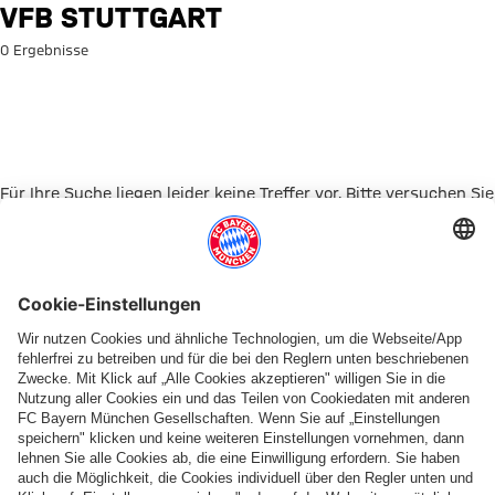
Suche: VfB Stuttgart
VFB STUTTGART
0 Ergebnisse
Für Ihre Suche liegen leider keine Treffer vor. Bitte versuchen Sie
es mit einem anderen Suchbegriff.
Zur Startseite