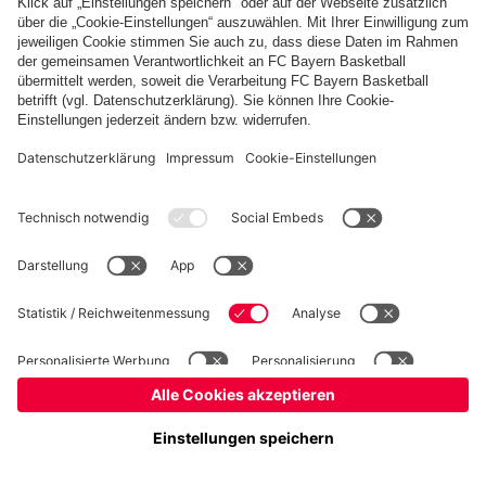
Basketball
Frauen
Handball
Kegeln
Schach
Schiedsrichter
Seniorenfußball
©
FC Bayern München AG
–
2026
Impressum
Datenschutz
Nutzungsbedingungen
Barrierefreiheit
Kontakt
Cookie Einstellungen