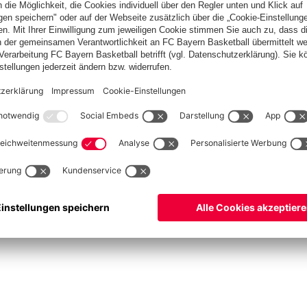
asketball
Frauen
Handball
Kegeln
Schach
Schiedsrichter
Seniorenfußball
©
FC Bayern München AG
–
2026
ssum
Datenschutz
Nutzungsbedingungen
Barrierefreiheit
Kontakt
Cookie Einstellu