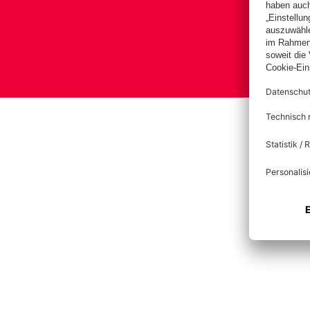
B
Impre