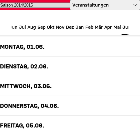
Alle Termine des FC Bayern auf 
Veranstaltungen
Jun
Jul
Aug
Sep
Okt
Nov
Dez
Jan
Feb
Mär
Apr
Mai
Jun
JUNI 2015
MONTAG, 01.06.
DIENSTAG, 02.06.
MITTWOCH, 03.06.
DONNERSTAG, 04.06.
FREITAG, 05.06.