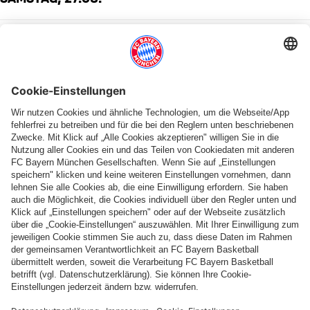
SONNTAG, 28.06.
SO. 28.06.
Happy
birthday,
Tom
Geburtstag
Bischof!
MONTAG, 29.06.
DIENSTAG, 30.06.
PARTNER