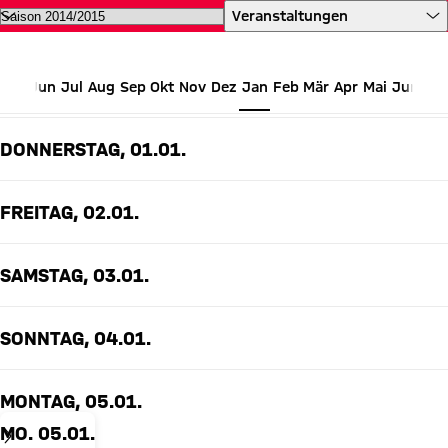
Alle Termine des FC Bayern auf 
Veranstaltungen
Jun
Jul
Aug
Sep
Okt
Nov
Dez
Jan
Feb
Mär
Apr
Mai
Jun
JANUAR 2015
DONNERSTAG, 01.01.
FREITAG, 02.01.
SAMSTAG, 03.01.
SONNTAG, 04.01.
MONTAG, 05.01.
MO. 05.01.