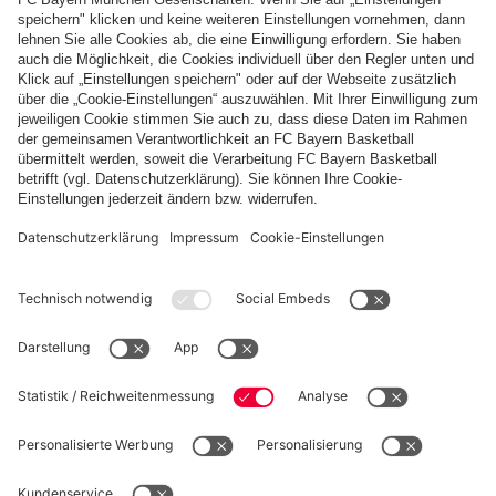
Bundesliga
,
18. Spieltag
SAMSTAG, 31.01.
PARTNER
fcbayern.com
Basketball
Allianz Arena
Media Center
Jobs