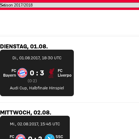
Alle Termine des FC Bayern auf 
AUGUST 2017
DIENSTAG, 01.08.
Di., 01.08.2017, 18:30 UTC
FC
FC
0 zu 3
0 : 3
FC Bayern München gegen FC Liverpool
Bayern
Liverpool
Zwischenergebnis:
0 zu 2 nach Erste Halbzeit
(
0:2
)
Audi Cup
,
Halbfinale Hinspiel
MITTWOCH, 02.08.
Mi., 02.08.2017, 15:45 UTC
FC
SSC
0 zu 2
0 : 2