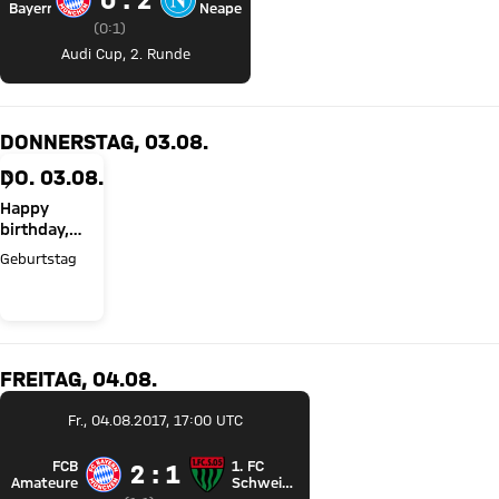
FC Bayern München gegen SSC Neapel
Bayern
Neapel
Zwischenergebnis:
0 zu 1 nach Erste Halbzeit
(
0:1
)
Audi Cup
,
2. Runde
DONNERSTAG, 03.08.
DO. 03.08.
Happy
birthday,
Sven Ulreich!
Geburtstag
FREITAG, 04.08.
Fr., 04.08.2017, 17:00 UTC
FCB
1. FC
2 zu 1
2 : 1
FC Bayern Amateure gegen 1. FC Schweinfurt 05
Amateure
Schweinfurt
05