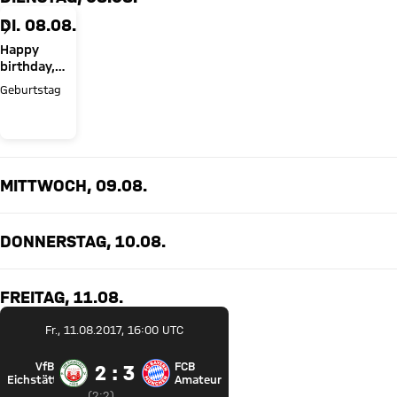
DI. 08.08.
Happy
birthday,
Jonas
Geburtstag
Urbig!
MITTWOCH, 09.08.
DONNERSTAG, 10.08.
FREITAG, 11.08.
Fr., 11.08.2017, 16:00 UTC
VfB
FCB
2 zu 3
2 : 3
VfB Eichstätt gegen FC Bayern Amateure
Eichstätt
Amateure
Zwischenergebnis:
2 zu 2 nach Erste Halbzeit
(
2:2
)