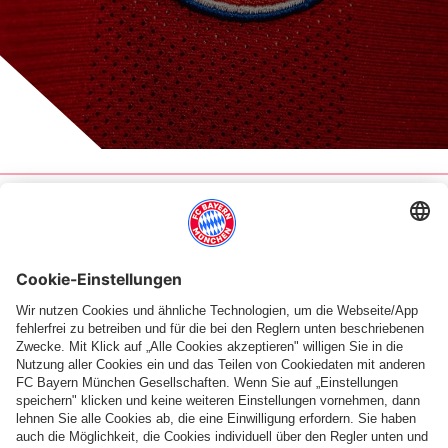
Mittwoch, 02. August 2017, 15:45 UTC
Mi., 02.08.2017, 15:45 UTC
Audi Cup
2. Runde
Galerie
FC Bayern TV
News
News zum Spiel: FC Bayern vs.
NEWS
FC Bayern München gegen SSC Neapel
GALLE
0:2 GEGEN NEAPEL
0 zu 2
0 : 2
FC Bayern
0 zu 1 nach Erste Halbzeit
Zwischenergebnis:
(
0:1
)
REAKTIONEN ZUM NAPOLI-SPIEL