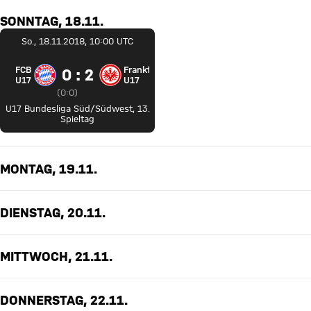
SONNTAG, 18.11.
So., 18.11.2018, 10:00 UTC
FCB
Frankfurt
0 zu 2
0 : 2
FC Bayern U17 gegen Eintracht Frankfurt U17
U17
U17
Zwischenergebnis:
0 zu 0 nach Erste Halbzeit
(
0:0
)
U17 Bundesliga Süd/Südwest
,
13.
Spieltag
MONTAG, 19.11.
DIENSTAG, 20.11.
MITTWOCH, 21.11.
DONNERSTAG, 22.11.