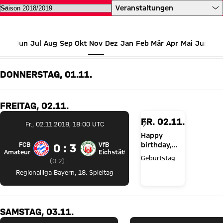
Alle Termine des FC Bayern auf 
Veranstaltungen
Jun
Jul
Aug
Sep
Okt
Nov
Dez
Jan
Feb
Mär
Apr
Mai
Jun
NOVEMBER 2018
DONNERSTAG, 01.11.
FREITAG, 02.11.
FR. 02.11.
Fr., 02.11.2018, 18:00 UTC
Happy
FCB
VfB
birthday,
0 zu 3
0 : 3
FC Bayern Amateure gegen VfB Eichstätt
Amateure
Eichstätt
Alphonso
Geburtstag
Zwischenergebnis:
0 zu 2 nach Erste Halbzeit
(
0:2
)
Davies!
Regionalliga Bayern
,
18. Spieltag
SAMSTAG, 03.11.