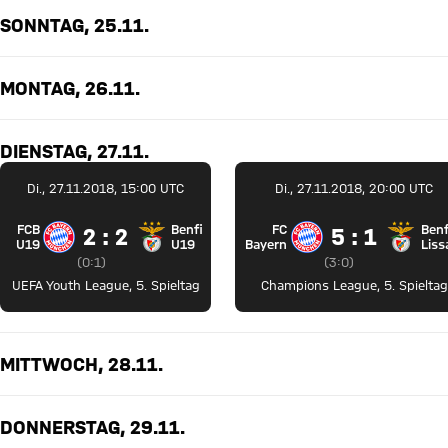
SONNTAG, 25.11.
MONTAG, 26.11.
DIENSTAG, 27.11.
Di., 27.11.2018, 15:00 UTC
Di., 27.11.2018, 20:00 UTC
FCB
Benfica
FC
Benf
2 zu 2
5 zu 1
2 : 2
5 : 1
FC Bayern U19 gegen Benfica Lissabon U19
FC Bayern Münc
U19
U19
Bayern
Lis
Zwischenergebnis:
0 zu 1 nach Erste Halbzeit
Zwischenergebnis:
3 zu 0 nach Erste H
(
0:1
)
(
3:0
)
UEFA Youth League
,
5. Spieltag
Champions League
,
5. Spieltag
MITTWOCH, 28.11.
DONNERSTAG, 29.11.