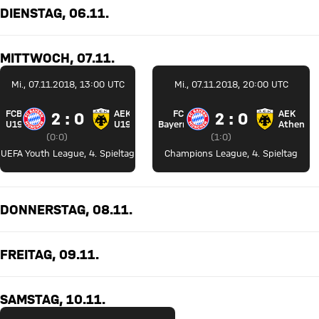
DIENSTAG, 06.11.
MITTWOCH, 07.11.
Mi., 07.11.2018, 13:00 UTC
Mi., 07.11.2018, 20:00 UTC
FCB
AEK
FC
AEK
2 zu 0
2 zu 0
2 : 0
2 : 0
FC Bayern U19 gegen AEK Athen U19
FC Bayern München
U19
U19
Bayern
Athen
Zwischenergebnis:
0 zu 0 nach Erste Halbzeit
Zwischenergebnis:
1 zu 0 nach Erste Halbze
(
0:0
)
(
1:0
)
UEFA Youth League
,
4. Spieltag
Champions League
,
4. Spieltag
DONNERSTAG, 08.11.
FREITAG, 09.11.
SAMSTAG, 10.11.