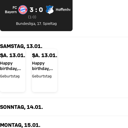
FC
3 zu 0
3 : 0
Hoffenheim
FC Bayern München gegen TSG Hoffenheim
Bayern
Zwischenergebnis:
1 zu 0 nach Erste Halbzeit
(
1:0
)
Bundesliga
,
17. Spieltag
SAMSTAG, 13.01.
SA. 13.01.
SA. 13.01.
Happy
Happy
birthday,
birthday,
Walter
Luis Díaz!
Geburtstag
Geburtstag
Gfrerer!
SONNTAG, 14.01.
MONTAG, 15.01.