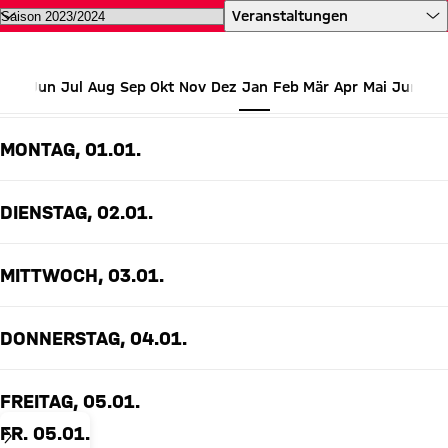
Alle Termine des FC Bayern auf 
Veranstaltungen
Jun
Jul
Aug
Sep
Okt
Nov
Dez
Jan
Feb
Mär
Apr
Mai
Jun
JANUAR 2024
MONTAG, 01.01.
DIENSTAG, 02.01.
MITTWOCH, 03.01.
DONNERSTAG, 04.01.
FREITAG, 05.01.
FR. 05.01.