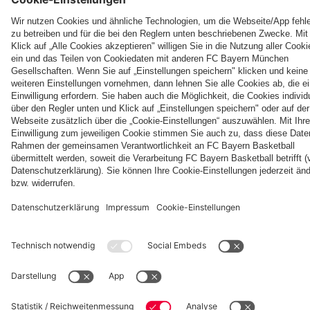
fcbayern.com
Basketball
Allianz Arena
Media Center
Jobs
FC Bayern Tours
©
FC Bayern München AG
–
2026
Impressum
Datenschutz
Nutzungsbedingungen
Barrierefreiheit
Kinder- und Jugendschutz
Hinweisgebersystem
FAQ
Kontakt
Verträge hier kündigen
Cookie-Einstellungen