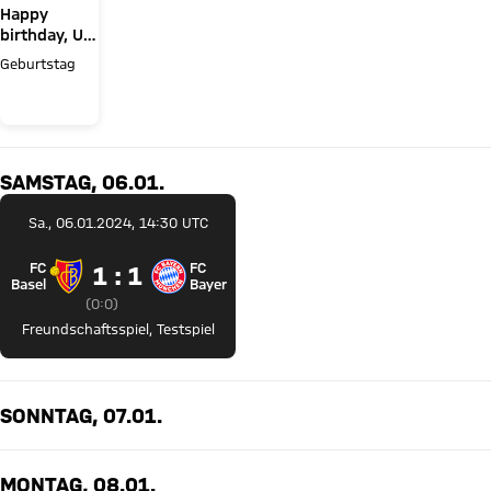
Happy
birthday, Uli
Hoeneß!
Geburtstag
SAMSTAG, 06.01.
Sa., 06.01.2024, 14:30 UTC
FC
FC
1 zu 1
1 : 1
FC Basel gegen FC Bayern München
Basel
Bayern
Zwischenergebnis:
0 zu 0 nach Erste Halbzeit
(
0:0
)
Freundschaftsspiel
,
Testspiel
SONNTAG, 07.01.
MONTAG, 08.01.