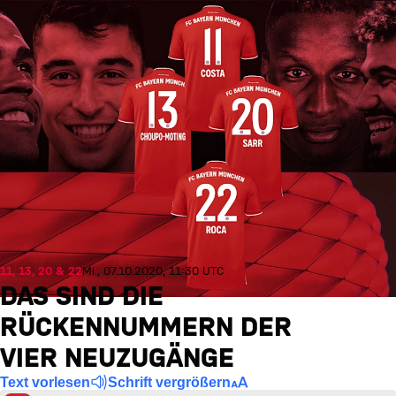
11, 13, 20 & 22
Mi., 07.10.2020, 11:30 UTC
DAS SIND DIE
RÜCKENNUMMERN DER
VIER NEUZUGÄNGE
Text vorlesen
Schrift vergrößern