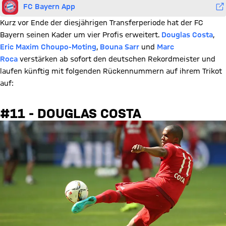
FC Bayern App
Kurz vor Ende der diesjährigen Transferperiode hat der FC
Bayern seinen Kader um vier Profis erweitert.
Douglas Costa
,
Eric Maxim Choupo-Moting
,
Bouna Sarr
und
Marc
Roca
verstärken ab sofort den deutschen Rekordmeister und
laufen künftig mit folgenden Rückennummern auf ihrem Trikot
auf:
#11 - DOUGLAS COSTA