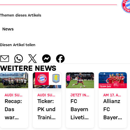
Themen dieses Artikels
News
Diesen Artikel teilen
WEITERE NEWS
AUDI SUMMER TOUR 2026
AUDI SUMMER TOUR
JETZT INFORMIEREN
AM 17. AUGUST
Recap:
Ticker:
FC
Allianz
Das
PK und
Bayern
FC
war
Training
Liveticker:
Bayern
der
vor
Alle
Team