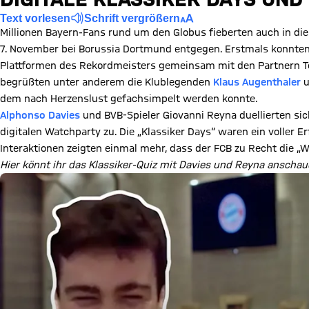
Text vorlesen
Schrift vergrößern
Millionen Bayern-Fans rund um den Globus fieberten auch in d
7. November bei Borussia Dortmund entgegen. Erstmals konnten 
Plattformen des Rekordmeisters gemeinsam mit den Partnern T
begrüßten unter anderem die Klublegenden
Klaus Augenthaler
u
dem nach Herzenslust gefachsimpelt werden konnte.
Alphonso Davies
und BVB-Spieler Giovanni Reyna duellierten sic
digitalen Watchparty zu. Die „Klassiker Days“ waren ein voller 
Interaktionen zeigten einmal mehr, dass der FCB zu Recht die „Wo
Hier könnt ihr das Klassiker-Quiz mit Davies und Reyna anschau