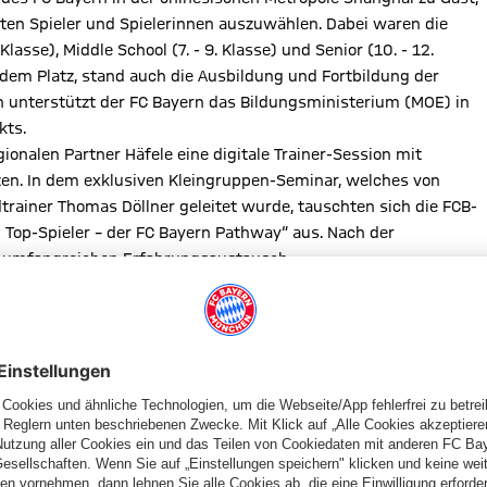
ten Spieler und Spielerinnen auszuwählen. Dabei waren die
lasse), Middle School (7. - 9. Klasse) und Senior (10. - 12.
 dem Platz, stand auch die Ausbildung und Fortbildung der
en unterstützt der FC Bayern das Bildungsministerium (MOE) in
kts.
nalen Partner Häfele eine digitale Trainer-Session mit
en. In dem exklusiven Kleingruppen-Seminar, welches von
rainer Thomas Döllner geleitet wurde, tauschten sich die FCB-
Top-Spieler – der FC Bayern Pathway“ aus. Nach der
n umfangreichen Erfahrungsaustausch.
inerpräsenzen im Ausland abhalten zu können. Für den Moment
eit, um weiterhin im engen Austausch zu bleiben.