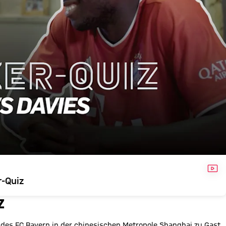
VID
r-Quiz
Z
des FC Bayern in der chinesischen Metropole Shanghai zu Gast,