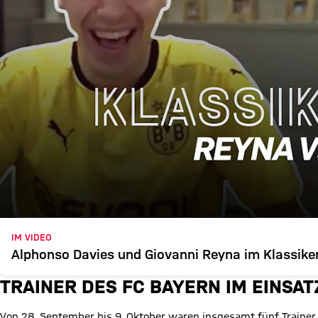
IM VIDEO
Alphonso Davies und Giovanni Reyna im Klassike
TRAINER DES FC BAYERN IM EINSAT
Von 28. September bis 9. Oktober waren insgesamt fünf Trainer 