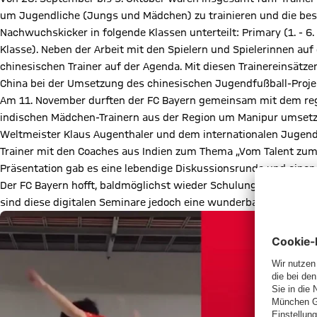
um Jugendliche (Jungs und Mädchen) zu trainieren und die bes
Nachwuchskicker in folgende Klassen unterteilt: Primary (1. - 6. K
Klasse). Neben der Arbeit mit den Spielern und Spielerinnen auf
chinesischen Trainer auf der Agenda. Mit diesen Trainereinsätz
China bei der Umsetzung des chinesischen Jugendfußball-Proje
Am 11. November durften der FC Bayern gemeinsam mit dem regio
indischen Mädchen-Trainern aus der Region um Manipur umsetz
Weltmeister Klaus Augenthaler und dem internationalen Jugendt
Trainer mit den Coaches aus Indien zum Thema „Vom Talent zum 
Präsentation gab es eine lebendige Diskussionsrunde und eine
Der FC Bayern hofft, baldmöglichst wieder Schulungen und Tra
sind diese digitalen Seminare jedoch eine wunderbare Möglichk