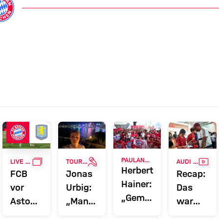
GALLERIE
INTERVIEW
VID
PAULANER FANEVENT IN HONGKONG
LIVE BEI FC BAYERN TV PLUS
TOUR TALK
AUDI SUMMER TOUR 2026
Herbert
FCB
Jonas
Recap:
Hainer:
vor
Urbig:
Das
„Gemeinsam
Aston
„Man
war
immer
Villa:
muss
der