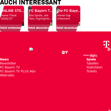
AUCH INTERESSANT
Donnerstag
dem
Infos
Day
des FC
Spiel
rund
ONLINE STORE
FC Bayern TV PLUS
Die FC Bayern Apps
Home Trikot
Alle Spiele, alle
Immer top
Bayern
gegen
um
2026/27
Tore, Highlights
informiert
und Emotionen
in
Aston
unsere
Jetzt entdecken
Jetzt abonnieren!
Jetzt downloaden!
Hongkong
Villa
Profis
News
Spiele
Newsletter
Tabellen
FC Bayern TV
Statistiken
FC Bayern TV PLUS Abo
Tickets
Webradio
f