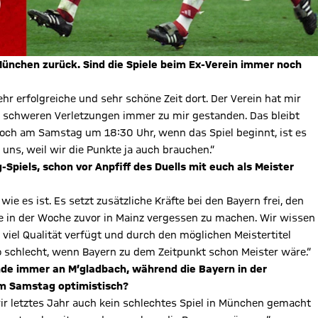
ünchen zurück. Sind die Spiele beim Ex-Verein immer noch
ehr erfolgreiche und sehr schöne Zeit dort. Der Verein hat mir
en schweren Verletzungen immer zu mir gestanden. Das bleibt
 Doch am Samstag um 18:30 Uhr, wenn das Spiel beginnt, ist es
 uns, weil wir die Punkte ja auch brauchen.“
piels, schon vor Anpfiff des Duells mit euch als Meister
ie es ist. Es setzt zusätzliche Kräfte bei den Bayern frei, den
e in der Woche zuvor in Mainz vergessen zu machen. Wir wissen
iel Qualität verfügt und durch den möglichen Meistertitel
o schlecht, wenn Bayern zu dem Zeitpunkt schon Meister wäre.“
unde immer an M’gladbach, während die Bayern in der
am Samstag optimistisch?
r letztes Jahr auch kein schlechtes Spiel in München gemacht