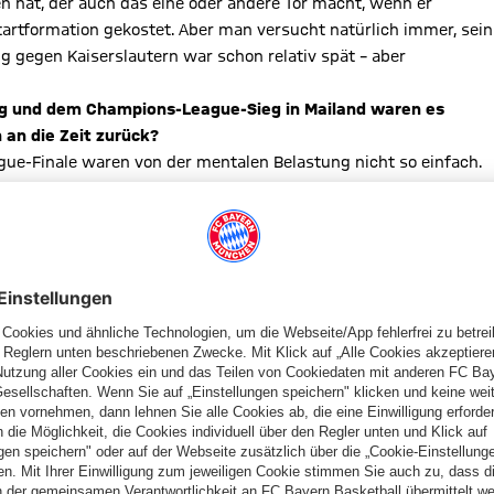
 hat, der auch das eine oder andere Tor macht, wenn er
tartformation gekostet. Aber man versucht natürlich immer, sein
 gegen Kaiserslautern war schon relativ spät – aber
tag und dem Champions-League-Sieg in Mailand waren es
 an die Zeit zurück?
ue-Finale waren von der mentalen Belastung nicht so einfach.
im 1:0 in Leverkusen erst spät das Tor gemacht. In Hamburg
r 89. Minute das Gegentor und macht dann eigentlich mit der
d dadurch Meister. Dann gewinnen wir auch noch das Champions-
bend. Da braucht man danach schon einige Zeit, um wieder
 schon Wahnsinn, aber Gott sei Dank ist ja alles positiv
ngewechselt und musstest dann auch im Elfmeterschießen
icherer Schütze eingeplant war. Ich weiß nicht, ob es mein erster
h war frisch, der Trainer hat mich gefragt, ob ich es mir
eit danach realisiert, was ich da gerade gesagt habe. Mir war
ieren, eine Ecke rauszusuchen und Druck hinter den Ball zu