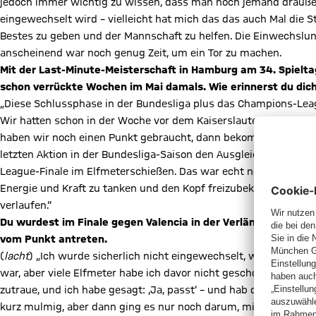
jedoch immer wichtig zu wissen, dass man noch jemand draußen
eingewechselt wird – vielleicht hat mich das das auch Mal die S
Bestes zu geben und der Mannschaft zu helfen. Die Einwechslung
anscheinend war noch genug Zeit, um ein Tor zu machen.
Mit der Last-Minute-Meisterschaft in Hamburg am 34. Spiel
schon verrückte Wochen im Mai damals. Wie erinnerst du dich
„Diese Schlussphase in der Bundesliga plus das Champions-Leag
Wir hatten schon in der Woche vor dem Kaiserslautern-Spiel be
haben wir noch einen Punkt gebraucht, dann bekommt man in de
letzten Aktion in der Bundesliga-Saison den Ausgleich und wir
League-Finale im Elfmeterschießen. Das war echt nervenaufrei
Energie und Kraft zu tanken und den Kopf freizubekommen. Es war
verlaufen.“
Du wurdest im Finale gegen Valencia in der Verlängerung ei
vom Punkt antreten.
(
lacht
) „Ich wurde sicherlich nicht eingewechselt, weil ich als s
war, aber viele Elfmeter habe ich davor nicht geschossen. Aber ic
zutraue, und ich habe gesagt: ‚Ja, passt‘ – und hab dann kurze Z
kurz mulmig, aber dann ging es nur noch darum, mich zu fokuss