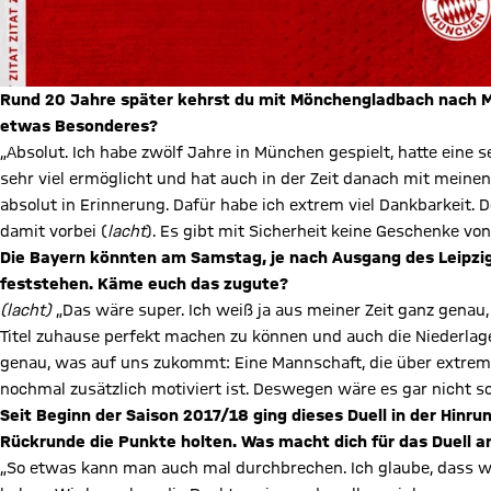
Rund 20 Jahre später kehrst du mit Mönchengladbach nach M
etwas Besonderes?
„Absolut. Ich habe zwölf Jahre in München gespielt, hatte eine s
sehr viel ermöglicht und hat auch in der Zeit danach mit mein
absolut in Erinnerung. Dafür habe ich extrem viel Dankbarkeit.
damit vorbei (
lacht
). Es gibt mit Sicherheit keine Geschenke von
Die Bayern könnten am Samstag, je nach Ausgang des Leipzig-S
feststehen. Käme euch das zugute?
(lacht)
„Das wäre super. Ich weiß ja aus meiner Zeit ganz genau, w
Titel zuhause perfekt machen zu können und auch die Niederlag
genau, was auf uns zukommt: Eine Mannschaft, die über extrem v
nochmal zusätzlich motiviert ist. Deswegen wäre es gar nicht s
Seit Beginn der Saison 2017/18 ging dieses Duell in der Hinr
Rückrunde die Punkte holten. Was macht dich für das Duell 
„So etwas kann man auch mal durchbrechen. Ich glaube, dass wi