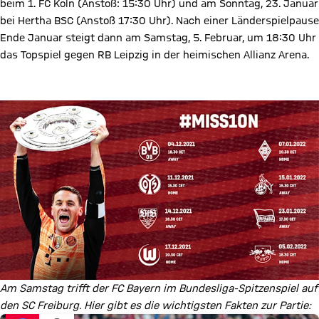
beim 1. FC Köln (Anstoß: 15:30 Uhr) und am Sonntag, 23. Januar
bei Hertha BSC (Anstoß 17:30 Uhr). Nach einer Länderspielpause
Ende Januar steigt dann am Samstag, 5. Februar, um 18:30 Uhr
das Topspiel gegen RB Leipzig in der heimischen Allianz Arena.
Zum Spielplan
Am Samstag trifft der FC Bayern im Bundesliga-Spitzenspiel auf
den SC Freiburg. Hier gibt es die wichtigsten Fakten zur Partie: