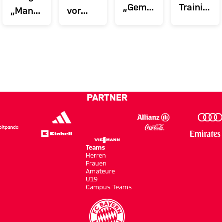
„Gemeinsam
Training
„Man
vor
immer
vor
muss
dem
auf zu
dem
immer
Aston
neuen
Spiel
derung
100
Villa-
Ufern“
gegen
Prozent
Spiel
Aston
abliefern“
Villa
PARTNER
Teams
Herren
Frauen
Amateure
U19
Campus Teams