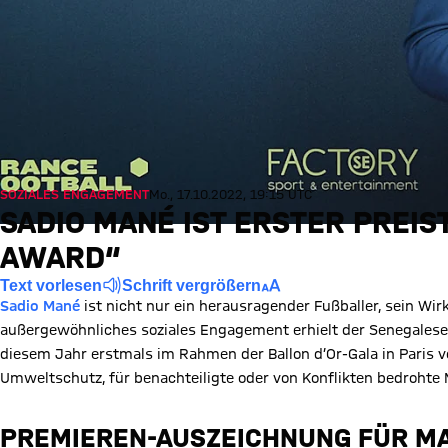
SOZIALES ENGAGEMENT
Mo., 17.10.2022, 19:15 UTC
SADIO MANÉ IST ERSTER PREI
AWARD“
Text vorlesen
Schrift vergrößern
Sadio Mané
ist nicht nur ein herausragender Fußballer, sein Wir
außergewöhnliches soziales Engagement erhielt der Senegalese
diesem Jahr erstmals im Rahmen der Ballon d’Or-Gala in Paris ver
Umweltschutz, für benachteiligte oder von Konflikten bedroht
PREMIEREN-AUSZEICHNUNG FÜR M