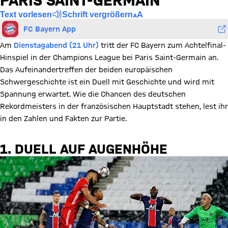
PARIS SAINT-GERMAIN
Text vorlesen
Schrift vergrößern
FC Bayern App
Am
Dienstagabend (21 Uhr)
tritt der FC Bayern zum Achtelfinal-
Hinspiel in der Champions League bei Paris Saint-Germain an.
Das Aufeinandertreffen der beiden europäischen
Schwergeschichte ist ein Duell mit Geschichte und wird mit
Spannung erwartet. Wie die Chancen des deutschen
Rekordmeisters in der französischen Hauptstadt stehen, lest ihr
in den Zahlen und Fakten zur Partie.
1. DUELL AUF AUGENHÖHE