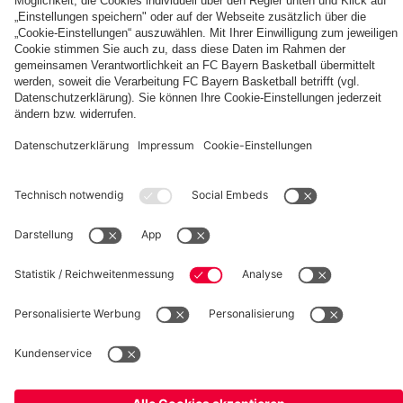
fcbayern.com
Basketball
Allianz Arena
Media Center
Jobs
FC Bayern Tours
©
FC Bayern München AG
–
2026
Impressum
Datenschutz
Nutzungsbedingungen
Barrierefreiheit
Kinder- und Jugendschutz
Hinweisgebersystem
FAQ
Kontakt
Verträge hier kündigen
Cookie-Einstellungen