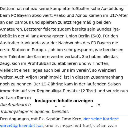
Dettoni hat nahezu seine komplette fußballerische Ausbildung
beim FC Bayern absolviert, Aseko und Aznou kamen im U17-Alter
an den Campus und spielten zuletzt regelmäßig bei den
Amateuren. Letzterer feierte zudem bereits sein Bundesliga-
Debüt in der Allianz Arena gegen Union Berlin (3:0). Für den
Australier Irankunda war der Nachwuchs des FC Bayern die
erste Station in Europa. „Ich bin sehr gespannt, wie bei diesen
vier Talenten die Karriere weiter verläuft. Sie haben alle das
Zeug, sich im Profifußball zu etablieren und wir hoffen,
vielleicht eines Tages auch bei uns im Verein“, so Weinzierl
weiter. Auch Arijon Ibrahimović ist in diesem Zusammenhang
noch zu nennen. Der 19-Jährige kam in der laufenden Saison
immerhin auf vier Regionalliga-Einsätze (2 Tore) und wurde nun
zu Lazio Rom in die Serie A ausgeliehen.
Instagram Inhalte anzeigen
Die Amateure haben am vergangenen Samstag ihr
Mit Klick auf den Button ermöglichen Sie es diesem sozialen
Trainingslager in Spanien beendet:
Netzwerk, Ihre Daten (z. B. IP-Adresse) mit Hilfe von Cookies zu
verarbeiten. Vorher kann das soziale Netzwerk keine Daten über Sie
Den Abgängen, mit Ex-Kapitän Timo Kern,
der seine Karriere
erheben, um Ihnen die Inhalte anzuzeigen. Diese Einstellung wird für
alle Inhalte des sozialen Netzwerks auf unserer Website gespeichert
vorzeitig beendet hat
, sind es insgesamt fünf, stehen zwei
und Sie können dies jederzeit in der
Cookie-Einwilligungslösung