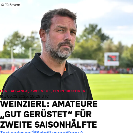
© FC Bayern
FÜNF ABGÄNGE, ZWEI NEUE, EIN RÜCKKEHRER
Mi., 05.02.2025, 15:29 UTC
WEINZIERL: AMATEURE
„GUT GERÜSTET“ FÜR
ZWEITE SAISONHÄLFTE
Text vorlesen
Schrift vergrößern