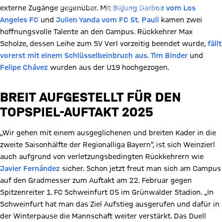
ändern. Details:
Datenschutzerklärung
externe Zugänge gegenüber. Mit
Bajung Darboe vom Los
Angeles FC
und
Julien Yanda vom FC St. Pauli
kamen zwei
hoffnungsvolle Talente an den Campus. Rückkehrer Max
Scholze, dessen Leihe zum SV Verl vorzeitig beendet wurde,
fällt
vorerst mit einem Schlüsselbeinbruch aus
.
Tim Binder
und
Felipe Chávez
wurden aus der U19 hochgezogen.
BREIT AUFGESTELLT FÜR DEN
TOPSPIEL-AUFTAKT 2025
„Wir gehen mit einem ausgeglichenen und breiten Kader in die
zweite Saisonhälfte der Regionalliga Bayern“, ist sich Weinzierl
auch aufgrund von verletzungsbedingten Rückkehrern wie
Javier Fernández
sicher. Schon jetzt freut man sich am Campus
auf den Gradmesser zum Auftakt am 22. Februar gegen
Spitzenreiter 1. FC Schweinfurt 05 im Grünwalder Stadion. „In
Schweinfurt hat man das Ziel Aufstieg ausgerufen und dafür in
der Winterpause die Mannschaft weiter verstärkt. Das Duell