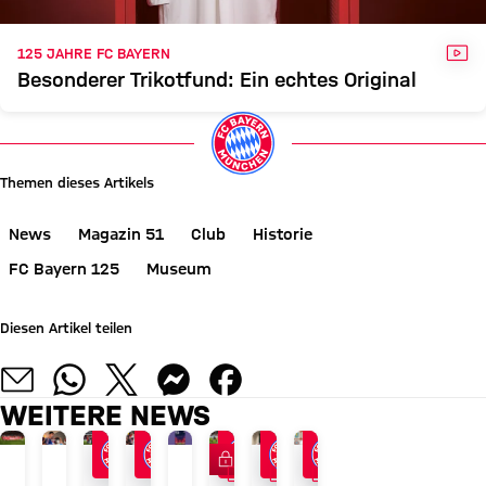
VID
125 JAHRE FC BAYERN
Besonderer Trikotfund: Ein echtes Original
Themen dieses Artikels
News
Magazin 51
Club
Historie
FC Bayern 125
Museum
Diesen Artikel teilen
WEITERE NEWS
FC Bayern TV PLUS
VIDEO
VIDEO
VIDEO
AUDI SUMMER TOUR 2026
JETZT INFORMIEREN
ABSCHLUSS DER ASIENTOUR
NACH AUDI FOOTBALL SUMMIT
EXKLUSIV FÜR MITGLIEDER
AUDI FOOTBALL SUMMIT
IM VIDEO
IM VIDEO