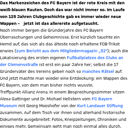
Das Markenzeichen des FC Bayern ist der rote Kreis mit den
wei
ß-blauen Rauten. Doch das war nicht immer so. Im Laufe
von 125 Jahren Clubgeschichte gab es immer wieder neue
Wappen
–
jetzt ist das allererste aufgetaucht.
Noch immer bergen die Gründerjahre des FC Bayern
Überraschungen und Geheimnisse. Erst kürzlich tauchte ein
Hemd auf, das sich als das älteste noch erhaltene FCB-Trikot
erwies (
zum Bericht aus dem Mitgliedermagazin „51“
); auch die
Lokalisierung des ersten eigenen
Fußballplatzes des Clubs an
der Clemensstraße
ist erst ein paar Jahre her; selbst die 17
Gründerväter des Vereins geben noch so
manches Rätsel
auf.
Und jetzt machte man wieder eine Entdeckung: ein Wappen des
FC Bayern, von dem man bisher nichts wusste.
Treffpunkt Allianz Arena. In einem Besprechungszimmer sitzen
Alexa Gattinger und Dr. Michael Hellstern vom
FC Bayern
Museum
mit Georg Mooshofer von der
Kurt Landauer Stiftung
zusammen. Auf dem Tisch vor ihnen sind allerhand historische
Dokumente ausgebreitet: Fotos, Kneipzeitungen, Chroniken und
einiges mehr. Gemeinsam geht man noch einmal alles durch.