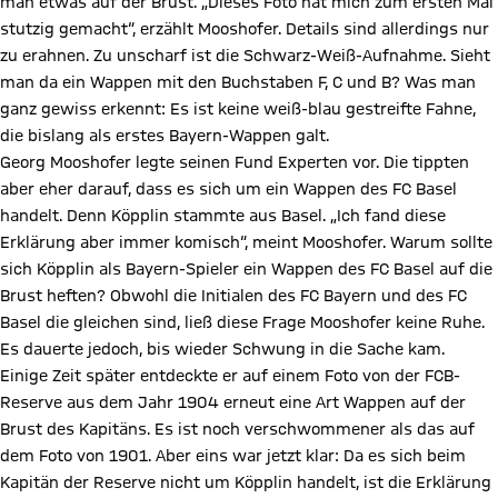
man etwas auf der Brust. „Dieses Foto hat mich zum ersten Mal
stutzig gemacht“, erzählt Mooshofer. Details sind allerdings nur
zu erahnen. Zu unscharf ist die Schwarz-Weiß-Aufnahme. Sieht
man da ein Wappen mit den Buchstaben F, C und B? Was man
ganz gewiss erkennt: Es ist keine weiß-blau gestreifte Fahne,
die bislang als erstes Bayern-Wappen galt.
Georg Mooshofer legte seinen Fund Experten vor. Die tippten
aber eher darauf, dass es sich um ein Wappen des FC Basel
handelt. Denn Köpplin stammte aus Basel. „Ich fand diese
Erklärung aber immer komisch“, meint Mooshofer. Warum sollte
sich Köpplin als Bayern-Spieler ein Wappen des FC Basel auf die
Brust heften? Obwohl die Initialen des FC Bayern und des FC
Basel die gleichen sind, ließ diese Frage Mooshofer keine Ruhe.
Es dauerte jedoch, bis wieder Schwung in die Sache kam.
Einige Zeit später entdeckte er auf einem Foto von der FCB-
Reserve aus dem Jahr 1904 erneut eine Art Wappen auf der
Brust des Kapitäns. Es ist noch verschwommener als das auf
dem Foto von 1901. Aber eins war jetzt klar: Da es sich beim
Kapitän der Reserve nicht um Köpplin handelt, ist die Erklärung