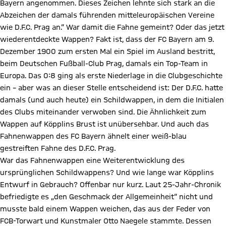
Bayern angenommen. Dieses Zeichen lehnte sich stark an die
Abzeichen der damals führenden mitteleuropäischen Vereine
wie D.F.C. Prag an.“ War damit die Fahne gemeint? Oder das jetzt
wiederentdeckte Wappen? Fakt ist, dass der FC Bayern am 9.
Dezember 1900 zum ersten Mal ein Spiel im Ausland bestritt,
beim Deutschen Fußball-Club Prag, damals ein Top-Team in
Europa. Das 0:8 ging als erste Niederlage in die Clubgeschichte
ein – aber was an dieser Stelle entscheidend ist: Der D.F.C. hatte
damals (und auch heute) ein Schildwappen, in dem die Initialen
des Clubs miteinander verwoben sind. Die Ähnlichkeit zum
Wappen auf Köpplins Brust ist unübersehbar. Und auch das
Fahnenwappen des FC Bayern ähnelt einer weiß-blau
gestreiften Fahne des D.F.C. Prag.
War das Fahnenwappen eine Weiterentwicklung des
ursprünglichen Schildwappens? Und wie lange war Köpplins
Entwurf in Gebrauch? Offenbar nur kurz. Laut 25-Jahr-Chronik
befriedigte es „den Geschmack der Allgemeinheit“ nicht und
musste bald einem Wappen weichen, das aus der Feder von
FCB-Torwart und Kunstmaler Otto Naegele stammte. Dessen