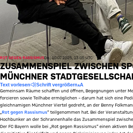
ROT GEGEN RASSISMUS
Do., 10.07.2025, 13:05 UTC
ZUSAMMENSPIEL ZWISCHEN SPO
MÜNCHNER STADTGESELLSCHA
Text vorlesen
Schrift vergrößern
Gemeinsam Räume schaffen und öffnen, Begegnungen unter Me
forcieren sowie Teilhabe ermöglichen – darum hat sich eine P
gleichnamigen Münchner Viertel gedreht, an der Benny Folkmann, 
„
Rot gegen Rassismus
“ teilgenommen hat. Bei der Veranstaltun
Hochbunker an der Schrannenhalle das Zusammenspiel zwische
Der FC Bayern wolle bei „Rot gegen Rassismus“ einen aktiven Beit