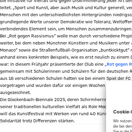
die Initiative für Vielfalt und gegen Diskriminierung jeder Ar
leitet. „Sport und Kunst, aber auch Musik und Kultur generell, ve
Menschen mit den unterschiedlichsten Hintergründen niedrigsc
grundlegende Werte unserer Demokratie wie Toleranz, Weltoffenh
verbindendes Element sein, um Menschen zusammenzubringen.
Bei „Rot gegen Rassismus“ wolle man durch verschiedene Proje
weiter, bei dem neben Münchner Künstlern und Musikern unter 
Monaco“ sowie die Straßenfußball-Organisation „buntkicktgut“ 
anhand eines konkreten Beispiels, wie es erst neulich zu ein
war: In diesem Frühjahr präsentierte der Club eine
„Rot gegen 
gemeinsam mit Schülerinnen und Schülern für den deutschen R
aus 16 verschiedenen Schulen hatten sie bei einem Spiel der F
vorgetragen und wurden dafür vor einigen Wochen sogar vom Ba
ausgezeichnet.
Die Glockenbach-Biennale 2025, deren Schirmherrin Bürgermeister
seiner traditionellen kulturellen Vielfalt als Role Model für Urba
will das Kunstfestival mit Werken von rund 40 Künstlerinnen
Solidarität trotz Differenzen stärken.