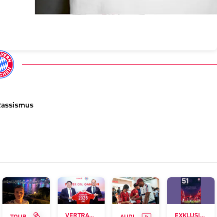
Rassismus
ERIE
INTERVIEW
VIDEO
VERTRAG BIS 2028
EXKLUSIV FÜR MITGLIEDER
TOUR TALK
AUDI SUMMER TOUR 2026