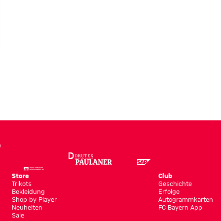
nden
Store
Club
Trikots
Geschichte
Bekleidung
Erfolge
Shop by Player
Autogrammkarten
Neuheiten
FC Bayern App
Sale