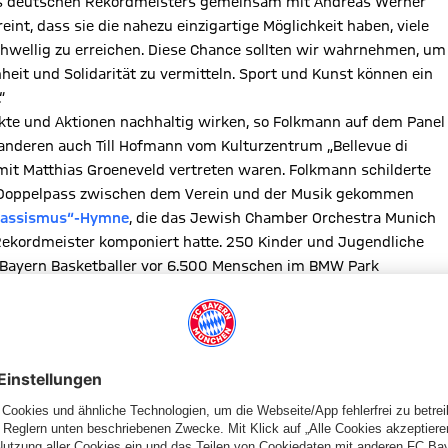
t des deutschen Rekordmeisters gemeinsam mit Andreas Werner
reint, dass sie die nahezu einzigartige Möglichkeit haben, viele
hwellig zu erreichen. Diese Chance sollten wir wahrnehmen, um
eit und Solidarität zu vermitteln. Sport und Kunst können ein
“
kte und Aktionen nachhaltig wirken, so Folkmann auf dem Panel
anderen auch Till Hofmann vom Kulturzentrum „Bellevue di
mit Matthias Groeneveld vertreten waren. Folkmann schilderte
em Doppelpass zwischen dem Verein und der Musik gekommen
Rassismus“-Hymne
, die das Jewish Chamber Orchestra Munich
ekordmeister komponiert hatte. 250 Kinder und Jugendliche
C Bayern Basketballer vor 6.500 Menschen im BMW Park
yerischen Staatsministerium für Unterricht und Kultus
in Verena Dietl ist, hat das Ziel, das Glockenbachviertel mit
nität noch sichtbarer zu machen. Unter dem Titel „Sorry Bella“
 und Künstlern Mut machen, den sozialen Zusammenhalt und die