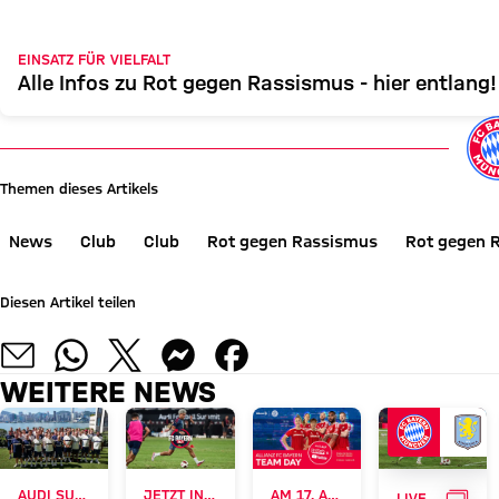
EINSATZ FÜR VIELFALT
Alle Infos zu Rot gegen Rassismus - hier entlang!
Themen dieses Artikels
News
Club
Club
Rot gegen Rassismus
Rot gegen 
Diesen Artikel teilen
WEITERE NEWS
GALL
AUDI SUMMER TOUR 2026
JETZT INFORMIEREN
AM 17. AUGUST
LIVE BEI FC BAYERN TV PLUS