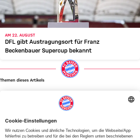
AM 22. AUGUST
DFL gibt Austragungsort für Franz
Beckenbauer Supercup bekannt
Themen dieses Artikels
News
News
Bundesliga
Meisterschale
Museum
Ausstellung
FC Bayern Frauen
Profis
Meister 2026
Pokalsieger 2026
Diesen Artikel teilen