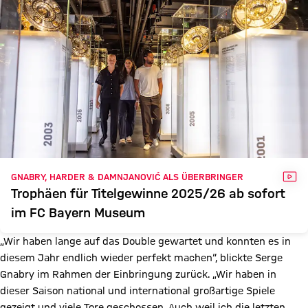
VID
GNABRY, HARDER & DAMNJANOVIĆ ALS ÜBERBRINGER
Trophäen für Titelgewinne 2025/26 ab sofort
im FC Bayern Museum
„Wir haben lange auf das Double gewartet und konnten es in
diesem Jahr endlich wieder perfekt machen“, blickte Serge
Gnabry im Rahmen der Einbringung zurück. „Wir haben in
dieser Saison national und international großartige Spiele
gezeigt und viele Tore geschossen. Auch weil ich die letzten