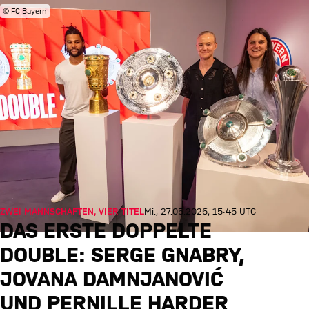
© FC Bayern
ZWEI MANNSCHAFTEN, VIER TITEL
Mi., 27.05.2026, 15:45 UTC
DAS ERSTE DOPPELTE
DOUBLE: SERGE GNABRY,
JOVANA DAMNJANOVIĆ
UND PERNILLE HARDER