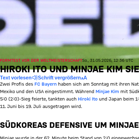
FORMTEST VOR DER WELTMEISTERSCHAFT
So., 31.05.2026, 12:36 UTC
HIROKI ITO UND MINJAE KIM S
Text vorlesen
Schrift vergrößern
Zwei Profis des
FC Bayern
haben sich am Sonntag mit ihren Nati
Mexiko und den USA eingestimmt. Während
Minjae Kim
mit Südk
5:0 (2:0)-Sieg feierte, tankten auch
Hiroki Ito
und Japan beim 1:0
11. Juni bis 19. Juli ausgetragen wird.
SÜDKOREAS DEFENSIVE UM MINJAE 
Minjae wurde in der 62. Minute beim Stand von 2:0 eingewechsel