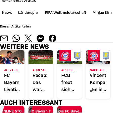
Themen dieses Artikels
News
Länderspiel
FIFA Weltmeisterschaft
Minjae Kim
Diesen Artikel teilen
WEITERE NEWS
JETZT INFORMIEREN
AUDI SUMMER TOUR 2026
ABSCHLUSS DER ASIENTOUR
NACH AUDI FOOTBALL SUMMIT
FC
Recap:
FCB
Vincent
Bayern
Das
freut
Kompany:
Liveticker:
war
sich
„Es ist
Alle
der
über
schön,
AUCH INTERESSANT
Infos
Freitag
Testspielsiege,
eine
rund
des FC
Rekord-
Belohnun
ONLINE STORE
FC Bayern TV PLUS
Die FC Bayern Apps