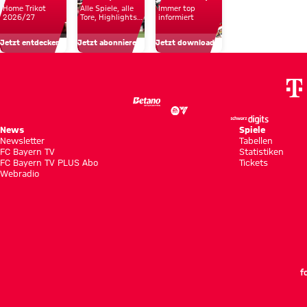
Home Trikot
Alle Spiele, alle
Immer top
um
Bayern
Reichweite
zu
2026/27
Tore, Highlights
informiert
und Emotionen
unsere
in
und
bekomme
Jetzt entdecken
Jetzt abonnieren!
Jetzt downloaden!
Profis
Hongkong
Fan-
Nähe
News
Spiele
Newsletter
Tabellen
FC Bayern TV
Statistiken
FC Bayern TV PLUS Abo
Tickets
Webradio
f