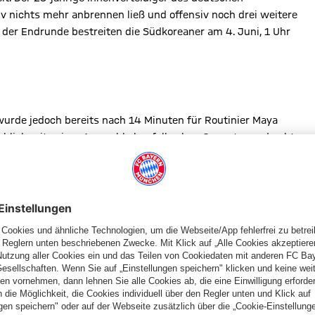
iv nichts mehr anbrennen ließ und offensiv noch drei weitere
r der Endrunde bestreiten die Südkoreaner am 4. Juni, 1 Uhr
 wurde jedoch bereits nach 14 Minuten für Routinier Maya
n blieb mit seiner Auswahl ebenfalls ohne Gegentor und geht
in das bevorstehende Turnier.
en, lest Ihr hier: