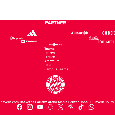
Jersey
Jersey
mit
Länge
n“
in
auf
Testspielsieg
Hongkong
Jeju
PARTNER
Teams
Herren
Frauen
Amateure
U19
Campus Teams
cbayern.com
Basketball
Allianz Arena
Media Center
Jobs
FC Bayern Tours