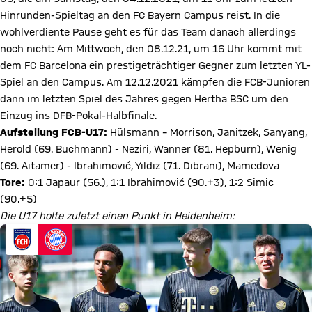
Hinrunden-Spieltag an den FC Bayern Campus reist. In die
wohlverdiente Pause geht es für das Team danach allerdings
noch nicht: Am Mittwoch, den 08.12.21, um 16 Uhr kommt mit
dem FC Barcelona ein prestigeträchtiger Gegner zum letzten YL-
Spiel an den Campus. Am 12.12.2021 kämpfen die FCB-Junioren
dann im letzten Spiel des Jahres gegen Hertha BSC um den
Einzug ins DFB-Pokal-Halbfinale.
Aufstellung FCB-U17:
Hülsmann – Morrison, Janitzek, Sanyang,
Herold (69. Buchmann) - Neziri, Wanner (81. Hepburn), Wenig
(69. Aitamer) - Ibrahimović, Yildiz (71. Dibrani), Mamedova
Tore:
0:1 Japaur (56.), 1:1 Ibrahimović (90.+3), 1:2 Simic
(90.+5)
Die U17 holte zuletzt einen Punkt in Heidenheim: