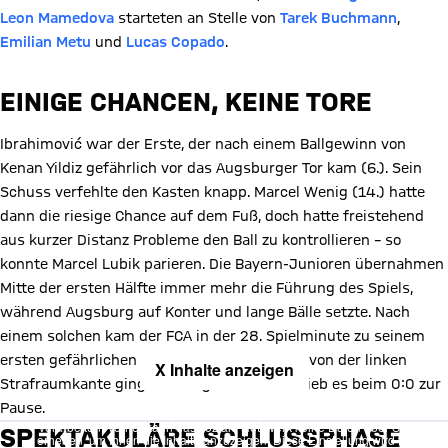
Leon Mamedova
starteten an Stelle von
Tarek Buchmann
,
Emilian Metu
und
Lucas Copado
.
EINIGE CHANCEN, KEINE TORE
Ibrahimović war der Erste, der nach einem Ballgewinn von
Kenan Yildiz gefährlich vor das Augsburger Tor kam (6.). Sein
Schuss verfehlte den Kasten knapp. Marcel Wenig (14.) hatte
dann die riesige Chance auf dem Fuß, doch hatte freistehend
aus kurzer Distanz Probleme den Ball zu kontrollieren – so
konnte Marcel Lubik parieren. Die Bayern-Junioren übernahmen
Mitte der ersten Hälfte immer mehr die Führung des Spiels,
während Augsburg auf Konter und lange Bälle setzte. Nach
einem solchen kam der FCA in der 28. Spielminute zu seinem
ersten gefährlichen Abschluss. Der Versuch von der linken
X Inhalte anzeigen
Strafraumkante ging allerdings vorbei. So blieb es beim 0:0 zur
Mit Klick auf den Button ermöglichen Sie es diesem sozialen
Pause.
Netzwerk, Ihre Daten (z. B. IP-Adresse) mit Hilfe von Cookies zu
verarbeiten. Vorher kann das soziale Netzwerk keine Daten über Sie
SPEKTAKULÄRE SCHLUSSPHASE
erheben, um Ihnen die Inhalte anzuzeigen. Diese Einstellung wird für