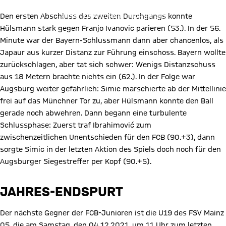
alle Inhalte des sozialen Netzwerks auf unserer Website gespeichert
und Sie können dies jederzeit in der
Cookie-Einwilligungslösung
ändern. Details:
Datenschutzerklärung
Den ersten Abschluss des zweiten Durchgangs konnte
Hülsmann stark gegen Franjo Ivanovic parieren (53.). In der 56.
Minute war der Bayern-Schlussmann dann aber chancenlos, als
Japaur aus kurzer Distanz zur Führung einschoss. Bayern wollte
zurückschlagen, aber tat sich schwer: Wenigs Distanzschuss
aus 18 Metern brachte nichts ein (62.). In der Folge war
Augsburg weiter gefährlich: Simic marschierte ab der Mittellinie
frei auf das Münchner Tor zu, aber Hülsmann konnte den Ball
gerade noch abwehren. Dann begann eine turbulente
Schlussphase: Zuerst traf Ibrahimović zum
zwischenzeitlichen Unentschieden für den FCB (90.+3), dann
sorgte Simic in der letzten Aktion des Spiels doch noch für den
Augsburger Siegestreffer per Kopf (90.+5).
JAHRES-ENDSPURT
Der nächste Gegner der FCB-Junioren ist die U19 des FSV Mainz
05, die am Samstag, den 04.12.2021, um 11 Uhr zum letzten