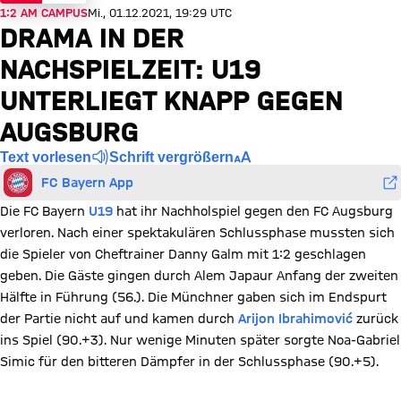
1:2 AM CAMPUS
Mi., 01.12.2021, 19:29 UTC
DRAMA IN DER
NACHSPIELZEIT: U19
UNTERLIEGT KNAPP GEGEN
AUGSBURG
Text vorlesen
Schrift vergrößern
FC Bayern App
Die FC Bayern
U19
hat ihr Nachholspiel gegen den FC Augsburg
verloren. Nach einer spektakulären Schlussphase mussten sich
die Spieler von Cheftrainer Danny Galm mit 1:2 geschlagen
geben. Die Gäste gingen durch Alem Japaur Anfang der zweiten
Hälfte in Führung (56.). Die Münchner gaben sich im Endspurt
der Partie nicht auf und kamen durch
Arijon Ibrahimović
zurück
ins Spiel (90.+3). Nur wenige Minuten später sorgte Noa-Gabriel
Simic für den bitteren Dämpfer in der Schlussphase (90.+5).