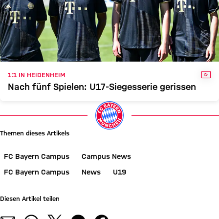
VID
1:1 IN HEIDENHEIM
Nach fünf Spielen: U17-Siegesserie gerissen
Themen dieses Artikels
FC Bayern Campus
Campus News
FC Bayern Campus
News
U19
Diesen Artikel teilen