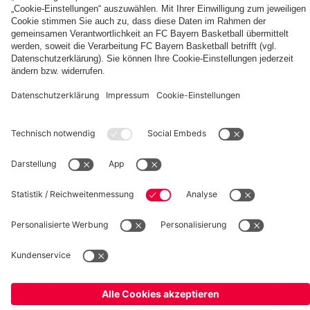
fcbayern.com
Basketball
Allianz Arena
Media Center
Jobs
FC Bayern Tours
©
FC Bayern München AG
–
2026
Impressum
Datenschutz
Nutzungsbedingungen
Barrierefreiheit
Kinder- und Jugendschutz
Hinweisgebersystem
FAQ
Kontakt
Verträge hier kündigen
Cookie-Einstellungen