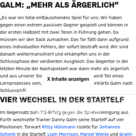
GALM: „MEHR ALS ÄRGERLICH“
„Es war ein total enttäuschendes Spiel für uns. Wir haben
gegen einen extrem passiven Gegner gespielt und können in
der ersten Halbzeit mit zwei Toren in Führung gehen. Da
müssen wir den Sack zumachen. Das Tor fällt dann aufgrund
eines individuellen Fehlers, der sofort bestraft wird. Wir sind
danach weitermarschiert und erkämpfen uns in der
Schlussphase den verdienten Ausgleich. Das Gegentor in der
letzten Minute der Nachspielzeit war dann mehr als ärgerlich
und aus unserer Sicht total unverdient. Das wird Teil eines
X Inhalte anzeigen
Lernprozesses sein, aber stört uns extrem“, erklärte Galm nach
Mit Klick auf den Button ermöglichen Sie es diesem sozialen
Schlusspfiff.
Netzwerk, Ihre Daten (z. B. IP-Adresse) mit Hilfe von Cookies zu
verarbeiten. Vorher kann das soziale Netzwerk keine Daten über Sie
VIER WECHSEL IN DER STARTELF
erheben, um Ihnen die Inhalte anzuzeigen. Diese Einstellung wird für
alle Inhalte des sozialen Netzwerks auf unserer Website gespeichert
und Sie können dies jederzeit in der
Cookie-Einwilligungslösung
ändern. Details:
Datenschutzerklärung
Im Gegensatz zum 7:1-Erfolg gegen die Spielvereinigung aus
Fürth wechselte Trainer Danny Galm seine Startelf auf vier
Positionen. Torwart
Ritzy Hülsmann
rückte für
Johannes
Schenk
in die Startelf.
Liam Morrison
,
Marcel Wenig
und
Grant-