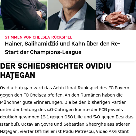
STIMMEN VOR CHELSEA-RÜCKSPIEL
Hainer, Salihamidžić und Kahn über den Re-
Start der Champions-League
DER SCHIEDSRICHTER OVIDIU
HAȚEGAN
Ovidiu Hațegan wird das Achtelfinal-Rückspiel des FC Bayern
gegen den FC Chelsea pfeifen. An den Rumänen haben die
Münchner gute Erinnerungen. Die beiden bisherigen Partien
unter der Leitung des 40-Jährigen konnte der FCB jeweils
deutlich gewinnen (6:1 gegen OSC Lille und 5:0 gegen Besiktas
Istanbul). Octavian Șovre und Sebastian Gheorghe assistieren
Hațegan, vierter Offizieller ist Radu Petrescu, Video Assistant