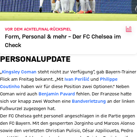
FAK
VOR DEM ACHTELFINAL-RÜCKSPIEL
Form, Personal & mehr – Der FC Chelsea im
Check
PERSONALUPDATE
„
Kingsley Coman
steht nicht zur Verfügung“, gab Bayern-Trainer
Flick am Freitag bekannt. „Mit
Ivan Perišić
und
Philippe
Coutinho
haben wir für diese Position zwei Optionen." Neben
Coman wird auch
Benjamin Pavard
fehlen. Der Franzose hatte
sich vor knapp zwei Wochen eine
Bandverletzung
an der linken
Fußwurzel zugezogen hat.
Der FC Chelsea geht personell angeschlagen in die Partie gegen
den FC Bayern. Mit den gesperrten Jorginho und Marcos Alonso
sowie den verletzten Christian Pulisic, César Azpilicueta, Pedro