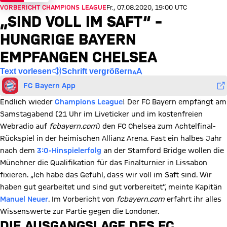
VORBERICHT CHAMPIONS LEAGUE
Fr., 07.08.2020, 19:00 UTC
„SIND VOLL IM SAFT“ –
HUNGRIGE BAYERN
EMPFANGEN CHELSEA
Text vorlesen
Schrift vergrößern
FC Bayern App
Endlich wieder
Champions League
! Der FC Bayern empfängt am
Samstagabend (21 Uhr im Liveticker und im kostenfreien
Webradio auf
fcbayern.com
) den FC Chelsea zum Achtelfinal-
Rückspiel in der heimischen Allianz Arena. Fast ein halbes Jahr
nach dem
3:0-Hinspielerfolg
an der Stamford Bridge wollen die
Münchner die Qualifikation für das Finalturnier in Lissabon
fixieren. „Ich habe das Gefühl, dass wir voll im Saft sind. Wir
haben gut gearbeitet und sind gut vorbereitet“, meinte Kapitän
Manuel Neuer
. Im Vorbericht von
fcbayern.com
erfahrt ihr alles
Wissenswerte zur Partie gegen die Londoner.
DIE AUSGANGSLAGE DES FC