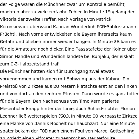
der Folge waren die Münchner zwar um Kontrolle bemüht,
machten aber zu viele einfache Fehler. In Minute 19 gelang der
Viktoria der zweite Treffer. Nach Vorlage von Patrick
Koronkiewicz überwand Kapitän Wunderlich FCB-Schlussmann
Früchtl. Nach vorne entwickelten die Bayern ihrerseits kaum
Gefahr und blieben immer wieder hängen. In Minute 35 kam es
für die Amateure noch dicker. Eine Passstafette der Kölner über
Simon Handle und Wunderlich landete bei Bunjaku, der eiskalt
zum 0:3-Halbzeitstand traf.
Die Münchner hatten sich für Durchgang zwei etwas
vorgenommen und kamen mit Schwung aus der Kabine. Ein
Freistoß von Zirkzee aus 20 Metern klatschte erst an den linken
und von dort an den rechten Pfosten. Dann wurde es ganz bitter
für die Bayern: Den Nachschuss von Timo Kern parierte
Mesenhöler knapp hinter der Linie, doch Schiedsrichter Florian
Lechner ließ weiterspielen (50.). In Minute 60 verpasste Zirkzee
eine Flanke von Jannik Rochelt nur hauchzart. Nur eine Minute
später bekam der FCB nach einem Foul von Marcel Gottschling
an Wriedt einen Elfmeter zugesprochen. Der Gefoulte