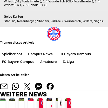
Wriedt (61./Foulelfmeter), 1:4 Wunderlich (69./Foulelfmeter), 2:4
Wriedt (87.), 2:5 Handle (88.)
Gelbe Karten
Stanisic, Nollenberger, Shabani, Zirkzee / Wunderlich, Willers, Saghiri
Themen dieses Artikels
Spielbericht
Campus News
FC Bayern Campus
FC Bayern Campus
Amateure
3. Liga
Diesen Artikel teilen
WEITERE NEWS
GALLERIE
INTERVIEW
VIDEO
VIDEO
BEWEGUNGSFÖRDERUNG
AUDI SUMMER TOUR 2026
JETZT INFORMIEREN
AM 17. AUGUST
LIVE BEI FC BAYERN TV PLUS
TOUR TALK
0:2-NIEDERLAGE
GEGEN ELTERSDORF