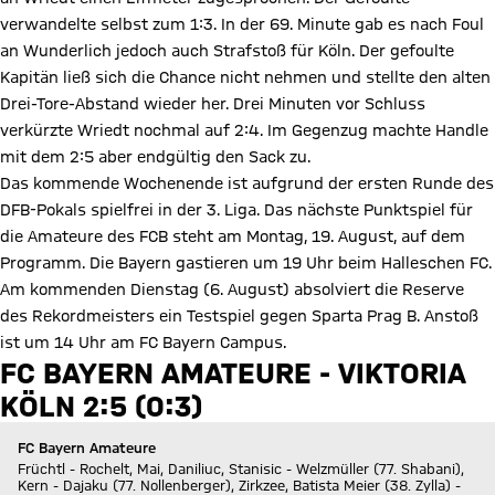
verwandelte selbst zum 1:3. In der 69. Minute gab es nach Foul
an Wunderlich jedoch auch Strafstoß für Köln. Der gefoulte
Kapitän ließ sich die Chance nicht nehmen und stellte den alten
Drei-Tore-Abstand wieder her. Drei Minuten vor Schluss
verkürzte Wriedt nochmal auf 2:4. Im Gegenzug machte Handle
mit dem 2:5 aber endgültig den Sack zu.
Das kommende Wochenende ist aufgrund der ersten Runde des
DFB-Pokals spielfrei in der 3. Liga. Das nächste Punktspiel für
die Amateure des FCB steht am Montag, 19. August, auf dem
Programm. Die Bayern gastieren um 19 Uhr beim Halleschen FC.
Am kommenden Dienstag (6. August) absolviert die Reserve
des Rekordmeisters ein Testspiel gegen Sparta Prag B. Anstoß
ist um 14 Uhr am FC Bayern Campus.
FC BAYERN AMATEURE - VIKTORIA
KÖLN 2:5 (0:3)
FC Bayern Amateure
Früchtl - Rochelt, Mai, Daniliuc, Stanisic - Welzmüller (77. Shabani),
Kern - Dajaku (77. Nollenberger), Zirkzee, Batista Meier (38. Zylla) -