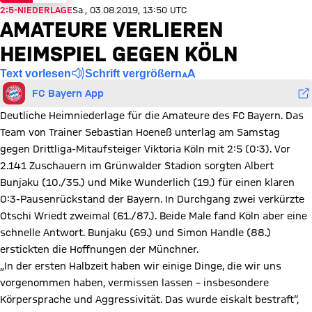
2:5-NIEDERLAGE
Sa., 03.08.2019, 13:50 UTC
AMATEURE VERLIEREN
HEIMSPIEL GEGEN KÖLN
Text vorlesen
Schrift vergrößern
FC Bayern App
Deutliche Heimniederlage für die Amateure des FC Bayern. Das
Team von Trainer Sebastian Hoeneß unterlag am Samstag
gegen Drittliga-Mitaufsteiger Viktoria Köln mit 2:5 (0:3). Vor
2.141 Zuschauern im Grünwalder Stadion sorgten Albert
Bunjaku (10./35.) und Mike Wunderlich (19.) für einen klaren
0:3-Pausenrückstand der Bayern. In Durchgang zwei verkürzte
Otschi Wriedt zweimal (61./87.). Beide Male fand Köln aber eine
schnelle Antwort. Bunjaku (69.) und Simon Handle (88.)
erstickten die Hoffnungen der Münchner.
„In der ersten Halbzeit haben wir einige Dinge, die wir uns
vorgenommen haben, vermissen lassen – insbesondere
Körpersprache und Aggressivität. Das wurde eiskalt bestraft“,