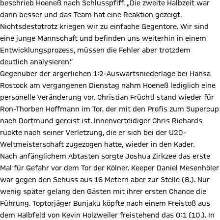
beschrieb Hoeneß nach Schlusspfiff. „Die zweite Halbzeit war
dann besser und das Team hat eine Reaktion gezeigt.
Nichtsdestotrotz kriegen wir zu einfache Gegentore. Wir sind
eine junge Mannschaft und befinden uns weiterhin in einem
Entwicklungsprozess, müssen die Fehler aber trotzdem
deutlich analysieren.“
Gegenüber der ärgerlichen 1:2-Auswärtsniederlage bei Hansa
Rostock am vergangenen Dienstag nahm Hoeneß lediglich eine
personelle Veränderung vor. Christian Früchtl stand wieder für
Ron-Thorben Hoffmann im Tor, der mit den Profis zum Supercup
nach Dortmund gereist ist. Innenverteidiger Chris Richards
rückte nach seiner Verletzung, die er sich bei der U20-
Weltmeisterschaft zugezogen hatte, wieder in den Kader.
Nach anfänglichem Abtasten sorgte Joshua Zirkzee das erste
Mal für Gefahr vor dem Tor der Kölner. Keeper Daniel Mesenhöler
war gegen den Schuss aus 16 Metern aber zur Stelle (8.). Nur
wenig später gelang den Gästen mit ihrer ersten Chance die
Führung. Toptorjäger Bunjaku köpfte nach einem Freistoß aus
dem Halbfeld von Kevin Holzweiler freistehend das 0:1 (10.). In