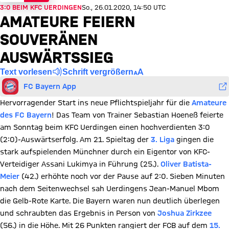
3:0 BEIM KFC UERDINGEN
So., 26.01.2020, 14:50 UTC
AMATEURE FEIERN
SOUVERÄNEN
AUSWÄRTSSIEG
Text vorlesen
Schrift vergrößern
FC Bayern App
Hervorragender Start ins neue Pflichtspieljahr für die
Amateure
des FC Bayern
! Das Team von Trainer Sebastian Hoeneß feierte
am Sonntag beim KFC Uerdingen einen hochverdienten 3:0
(2:0)-Auswärtserfolg. Am 21. Spieltag der
3. Liga
gingen die
stark aufspielenden Münchner durch ein Eigentor von KFC-
Verteidiger Assani Lukimya in Führung (25.).
Oliver Batista-
Meier
(42.) erhöhte noch vor der Pause auf 2:0. Sieben Minuten
nach dem Seitenwechsel sah Uerdingens Jean-Manuel Mbom
die Gelb-Rote Karte. Die Bayern waren nun deutlich überlegen
und schraubten das Ergebnis in Person von
Joshua Zirkzee
(56.) in die Höhe. Mit 26 Punkten rangiert der FCB auf dem
15.