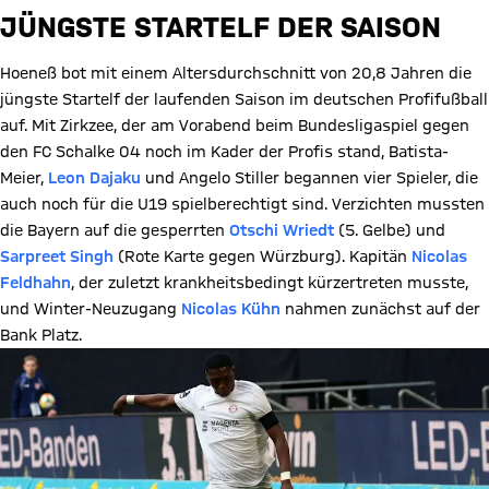
JÜNGSTE STARTELF DER SAISON
Hoeneß bot mit einem Altersdurchschnitt von 20,8 Jahren die
jüngste Startelf der laufenden Saison im deutschen Profifußball
auf. Mit Zirkzee, der am Vorabend beim Bundesligaspiel gegen
den FC Schalke 04 noch im Kader der Profis stand, Batista-
Meier,
Leon Dajaku
und Angelo Stiller begannen vier Spieler, die
auch noch für die U19 spielberechtigt sind. Verzichten mussten
die Bayern auf die gesperrten
Otschi Wriedt
(5. Gelbe) und
Sarpreet Singh
(Rote Karte gegen Würzburg). Kapitän
Nicolas
Feldhahn
, der zuletzt krankheitsbedingt kürzertreten musste,
und Winter-Neuzugang
Nicolas Kühn
nahmen zunächst auf der
Bank Platz.