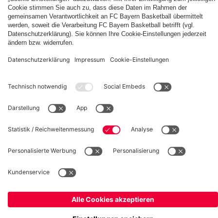
fcbayern.com
Basketball
Allianz Arena
Media Center
Jobs
FC Bayern Tours
©
FC Bayern München AG
–
2026
Impressum
Datenschutz
Nutzungsbedingungen
Barrierefreiheit
Kinder- und Jugendschutz
Hinweisgebersystem
FAQ
Kontakt
Verträge hier kündigen
Cookie-Einstellungen