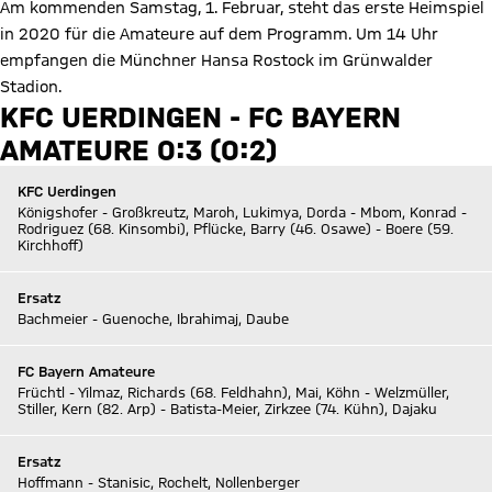
Am kommenden Samstag, 1. Februar, steht das erste Heimspiel
in 2020 für die Amateure auf dem Programm. Um 14 Uhr
empfangen die Münchner Hansa Rostock im Grünwalder
Stadion.
KFC UERDINGEN - FC BAYERN
AMATEURE 0:3 (0:2)
KFC Uerdingen
Königshofer - Großkreutz, Maroh, Lukimya, Dorda - Mbom, Konrad -
Rodriguez (68. Kinsombi), Pflücke, Barry (46. Osawe) - Boere (59.
Kirchhoff)
Ersatz
Bachmeier - Guenoche, Ibrahimaj, Daube
FC Bayern Amateure
Früchtl - Yilmaz, Richards (68. Feldhahn), Mai, Köhn - Welzmüller,
Stiller, Kern (82. Arp) - Batista-Meier, Zirkzee (74. Kühn), Dajaku
Ersatz
Hoffmann - Stanisic, Rochelt, Nollenberger