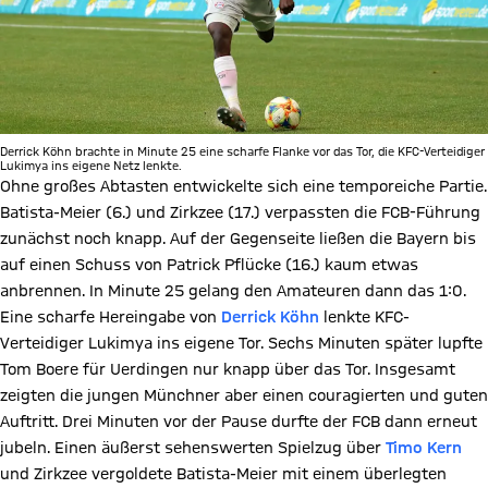
Derrick Köhn brachte in Minute 25 eine scharfe Flanke vor das Tor, die KFC-Verteidiger
Lukimya ins eigene Netz lenkte.
Ohne großes Abtasten entwickelte sich eine temporeiche Partie.
Batista-Meier (6.) und Zirkzee (17.) verpassten die FCB-Führung
zunächst noch knapp. Auf der Gegenseite ließen die Bayern bis
auf einen Schuss von Patrick Pflücke (16.) kaum etwas
anbrennen. In Minute 25 gelang den Amateuren dann das 1:0.
Eine scharfe Hereingabe von
Derrick Köhn
lenkte KFC-
Verteidiger Lukimya ins eigene Tor. Sechs Minuten später lupfte
Tom Boere für Uerdingen nur knapp über das Tor. Insgesamt
zeigten die jungen Münchner aber einen couragierten und guten
Auftritt. Drei Minuten vor der Pause durfte der FCB dann erneut
jubeln. Einen äußerst sehenswerten Spielzug über
Timo Kern
und Zirkzee vergoldete Batista-Meier mit einem überlegten