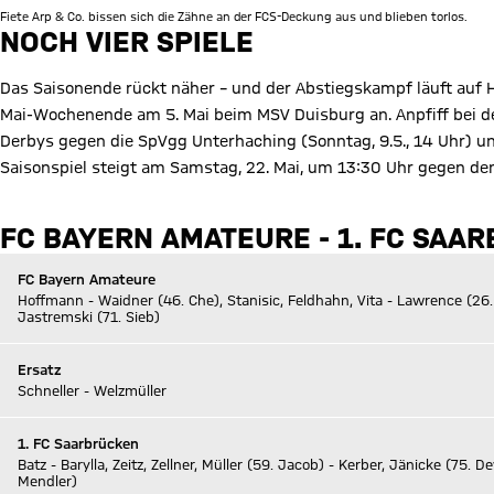
Fiete Arp & Co. bissen sich die Zähne an der FCS-Deckung aus und blieben torlos.
NOCH VIER SPIELE
Das Saisonende rückt näher – und der Abstiegskampf läuft auf H
Mai-Wochenende am 5. Mai beim MSV Duisburg an. Anpfiff bei 
Derbys gegen die SpVgg Unterhaching (Sonntag, 9.5., 14 Uhr) un
Saisonspiel steigt am Samstag, 22. Mai, um 13:30 Uhr gegen den
Zum Amateure-Spielplan
FC BAYERN AMATEURE - 1. FC SAAR
FC Bayern Amateure
Hoffmann - Waidner (46. Che), Stanisic, Feldhahn, Vita - Lawrence (26. G
Jastremski (71. Sieb)
Ersatz
Schneller - Welzmüller
1. FC Saarbrücken
Batz - Barylla, Zeitz, Zellner, Müller (59. Jacob) - Kerber, Jänicke (75. D
Mendler)