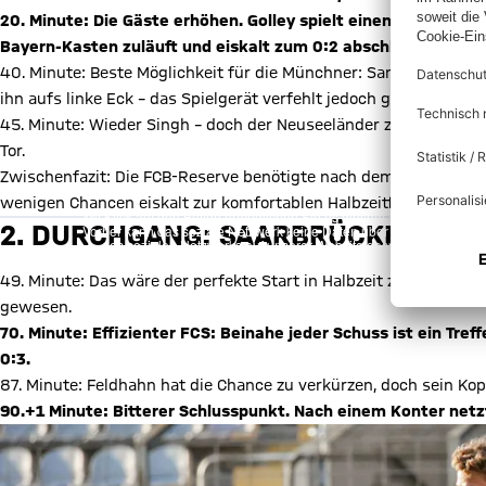
20. Minute: Die Gäste erhöhen. Golley spielt einen Steilpass 
Bayern-Kasten zuläuft und eiskalt zum 0:2 abschließt.
40. Minute: Beste Möglichkeit für die Münchner: Sarpreet Singh 
ihn aufs linke Eck – das Spielgerät verfehlt jedoch ganz knapp d
45. Minute: Wieder Singh – doch der Neuseeländer zielt bei eine
Tor.
Zwischenfazit: Die FCB-Reserve benötigte nach dem frühen Scho
X Inhalte
wenigen Chancen eiskalt zur komfortablen Halbzeitführung.
Mit Klick auf den Button ermöglichen Sie es diesem sozialen Netzwerk
2. DURCHGANG: SAARBRÜCKEN EIS
Vorher kann das soziale Netzwerk keine Daten über Sie erheben, um I
des sozialen Netzwerks auf unserer Website gespeichert und Sie 
Details:
Datens
49. Minute: Das wäre der perfekte Start in Halbzeit zwei gewese
gewesen.
70. Minute: Effizienter FCS: Beinahe jeder Schuss ist ein Tre
0:3.
87. Minute: Feldhahn hat die Chance zu verkürzen, doch sein Kopf
90.+1 Minute: Bitterer Schlusspunkt. Nach einem Konter net