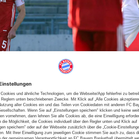
AG DER GÄSTE
 von rechts ungehindert ins Zentrum flanken. In der Mitte
mit links zum 0:1.