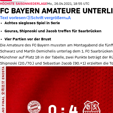
HÖCHSTE SAISONNIEDERLAGE
Mo., 26.04.2021, 18:55 UTC
FC BAYERN AMATEURE UNTERLI
Text vorlesen
Schrift vergrößern
Achtes siegloses Spiel in Serie
Gouras, Shipnoski und Jacob treffen für Saarbrücken
Vier Partien vor der Brust
Die Amateure des FC Bayern mussten am Montagabend die fünft
Schwarz und Martín Demichelis unterlag dem 1. FC Saarbrücken a
Münchner auf Platz 18 in der Tabelle, zwei Punkte beträgt der R
Shipnoski (20./70.) und Sebastian Jacob (90.+1) erzielten die To