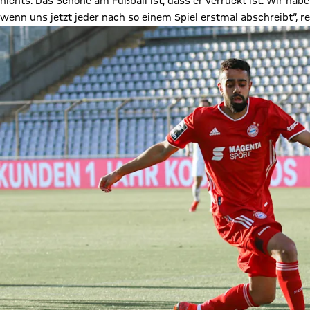
nichts. Das Schöne am Fußball ist, dass er verrückt ist. Wir hab
wenn uns jetzt jeder nach so einem Spiel erstmal abschreibt“, 