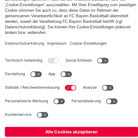
fcbayern.com
Basketball
Allianz Arena
Media Center
Jobs
FC Bayern Tours
©
FC Bayern München AG
–
2026
Impressum
Datenschutz
Nutzungsbedingungen
Barrierefreiheit
Kinder- und Jugendschutz
Hinweisgebersystem
FAQ
Kontakt
Verträge hier kündigen
Cookie-Einstellungen