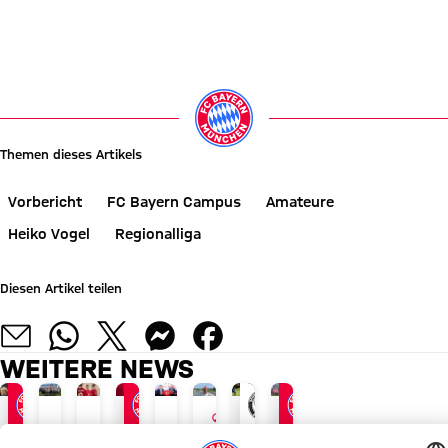
Themen dieses Artikels
Vorbericht
FC Bayern Campus
Amateure
Heiko Vogel
Regionalliga
Diesen Artikel teilen
WEITERE NEWS
INTERVIEW
AUDI SUMMER TOUR
JETZT INFORMIEREN
NEUER ADIDAS-LOOK
FC BAYERN TV PLUS
VERTRAG BIS 2028
REGIONALLIGA BAYERN
REGIONALLIGA BAYERN
TOUR TALK
Ticker:
FC
Luis
Samstag,
FC
Erste
Dante-
Arijon