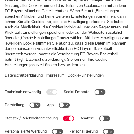
3 zu 1
3 : 1
Zwischenergebnis:
1 zu 1 nach Erste Halbzeit
(
1:1
)
FCB II
SVS
JUNI
Spielfrei
PARTNER