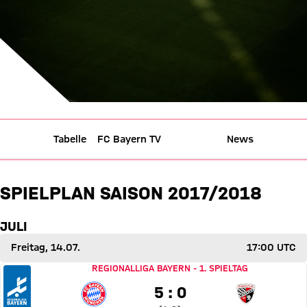
Sonntag, 22. Oktober 2017, 13:00 UTC
So., 22.10.2017, 13:00 UTC
Regionalliga Bayern
17. Spieltag
Stadion an der Grünwalder Straße - München
Tabelle
FC Bayern TV
Spielplan
News
SPIELPLAN SAISON 2017/2018
JULI
Freitag, 14.07.
17:00 UTC
Spiel FC Bayern Amateure gegen FC Ingolstadt 04 II
REGIONALLIGA BAYERN
-
1. SPIELTAG
TSV 1860 München gegen FC Bayern Amateure
0 zu 1
0 : 1
5 zu 0
5 : 0
0 zu 0 nach Erste Halbzeit
Zwischenergebnis:
(
0:0
)