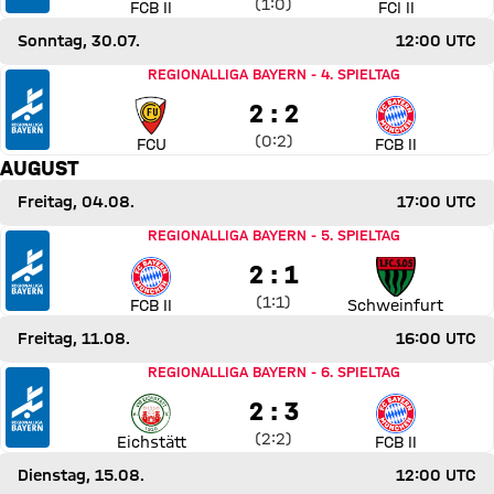
Zwischenergebnis:
1 zu 0 nach Erste Halbzeit
1860
FCB II
(
1:0
)
FCB II
FCI II
Sonntag, 30.07.
12:00 UTC
Zum Spielbericht
Spiel FC Unterföhring gegen FC Bayern Amateure
REGIONALLIGA BAYERN
-
4. SPIELTAG
2 zu 2
2 : 2
Zwischenergebnis:
0 zu 2 nach Erste Halbzeit
(
0:2
)
FCU
FCB II
AUGUST
Freitag, 04.08.
17:00 UTC
Spiel FC Bayern Amateure gegen 1. FC Schweinfurt 05
REGIONALLIGA BAYERN
-
5. SPIELTAG
2 zu 1
2 : 1
Zwischenergebnis:
1 zu 1 nach Erste Halbzeit
(
1:1
)
FCB II
Schweinfurt
Freitag, 11.08.
16:00 UTC
Spiel VfB Eichstätt gegen FC Bayern Amateure
REGIONALLIGA BAYERN
-
6. SPIELTAG
2 zu 3
2 : 3
Zwischenergebnis:
2 zu 2 nach Erste Halbzeit
(
2:2
)
Eichstätt
FCB II
Dienstag, 15.08.
12:00 UTC