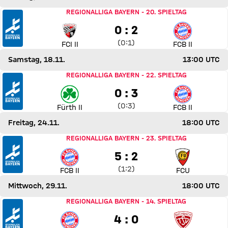
Spiel FC Ingolstadt 04 II gegen FC Bayern Amateure
REGIONALLIGA BAYERN
-
20. SPIELTAG
0 zu 2
0 : 2
Zwischenergebnis:
0 zu 1 nach Erste Halbzeit
(
0:1
)
FCI II
FCB II
Samstag, 18.11.
13:00 UTC
Spiel SpVgg Greuther Fürth II gegen FC Bayern Amateure
REGIONALLIGA BAYERN
-
22. SPIELTAG
0 zu 3
0 : 3
Zwischenergebnis:
0 zu 3 nach Erste Halbzeit
(
0:3
)
Fürth II
FCB II
Freitag, 24.11.
18:00 UTC
Spiel FC Bayern Amateure gegen FC Unterföhring
REGIONALLIGA BAYERN
-
23. SPIELTAG
5 zu 2
5 : 2
Zwischenergebnis:
1 zu 2 nach Erste Halbzeit
(
1:2
)
FCB II
FCU
Mittwoch, 29.11.
18:00 UTC
Spiel FC Bayern Amateure gegen TSV Buchbach
REGIONALLIGA BAYERN
-
14. SPIELTAG
4 zu 0
4 : 0