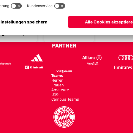
ANREISE UND BEGINN
Hinweise zum
FAKTEN
 GRÜNWALDER
öffentlichen
 Fakten zum
Training am
liga-Derby
Sonntag
PARTNER
Teams
Herren
Frauen
Amateure
U19
Campus Teams