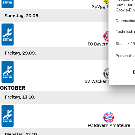
SpVgg Bayreuth
Samstag, 23.09.
Spiel FC Bayern Amateure gegen FC Memmingen
FC Bayern Amateure
Freitag, 29.09.
Spiel SV Wacker Burghausen gegen FC Bayern Amateure
SV Wacker Burghausen
OKTOBER
Freitag, 13.10.
Spiel FC Bayern Amateure gegen SV Schalding-Heining
FC Bayern Amateure
Dienstag, 17.10.