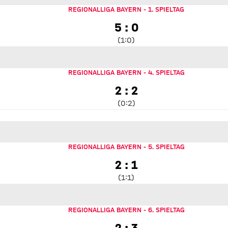
REGIONALLIGA BAYERN
-
1. SPIELTAG
5 zu 0
5 : 0
Zwischenergebnis:
1 zu 0 nach Erste Halbzeit
(
1:0
)
REGIONALLIGA BAYERN
-
4. SPIELTAG
2 zu 2
2 : 2
Zwischenergebnis:
0 zu 2 nach Erste Halbzeit
(
0:2
)
REGIONALLIGA BAYERN
-
5. SPIELTAG
2 zu 1
2 : 1
Zwischenergebnis:
1 zu 1 nach Erste Halbzeit
(
1:1
)
REGIONALLIGA BAYERN
-
6. SPIELTAG
2 zu 3