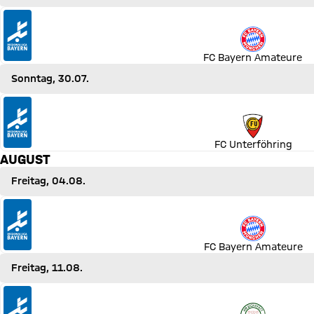
Spiel FC Bayern Amateure gegen FC Ingolstadt 04 II
SV Seligenporten gegen FC Bayern Amateure
2 zu 2
SVS
2 : 2
FCB II
FC Bayern Amateure
1 zu 2 nach Erste Halbzeit
Zwischenergebnis:
(
1:2
)
Sonntag, 30.07.
Spiel FC Unterföhring gegen FC Bayern Amateure
Zum Spielbericht
FC Unterföhring
AUGUST
Freitag, 04.08.
Spiel FC Bayern Amateure gegen 1. FC Schweinfurt 05
FC Bayern Amateure
Freitag, 11.08.
Spiel VfB Eichstätt gegen FC Bayern Amateure