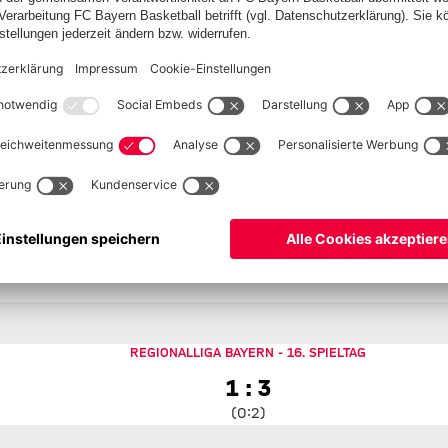
Zwischenergebnis:
0 zu 2 nach Erste Halbzeit
(
0:2
)
REGIONALLIGA BAYERN
-
12. SPIELTAG
1 zu 1
1 : 1
Zwischenergebnis:
1 zu 0 nach Erste Halbzeit
(
1:0
)
REGIONALLIGA BAYERN
-
13. SPIELTAG
3 zu 1
3 : 1
Zwischenergebnis:
0 zu 1 nach Erste Halbzeit
(
0:1
)
REGIONALLIGA BAYERN
-
16. SPIELTAG
1 zu 3
1 : 3
Zwischenergebnis:
0 zu 2 nach Erste Halbzeit
(
0:2
)