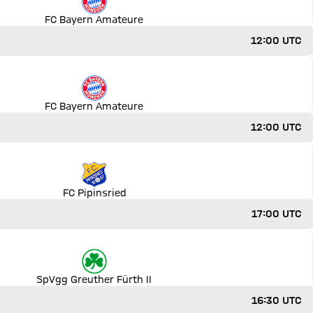
FC Bayern Amateure
12:00 UTC
FC Bayern Amateure
12:00 UTC
FC Pipinsried
17:00 UTC
SpVgg Greuther Fürth II
16:30 UTC