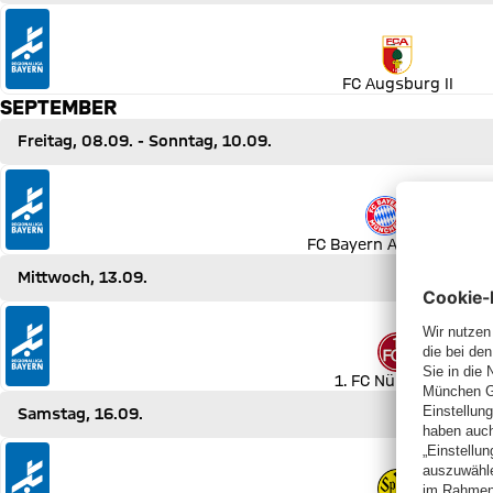
Spiel FC Augsburg II gegen FC Bayern Amateure
FC Augsburg II
SEPTEMBER
Freitag, 08.09.
- Sonntag, 10.09.
Spiel FC Bayern Amateure gegen Spielfrei
FC Bayern Amateure
Mittwoch, 13.09.
Spiel 1. FC Nürnberg II gegen FC Bayern Amateure
1. FC Nürnberg II
Samstag, 16.09.
Spiel SpVgg Bayreuth gegen FC Bayern Amateure