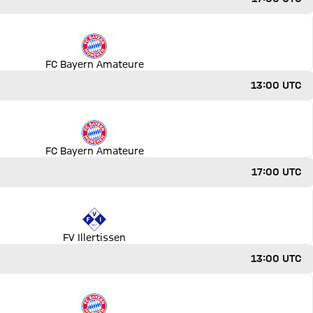
FC Bayern Amateure
13:00 UTC
FC Bayern Amateure
17:00 UTC
FV Illertissen
13:00 UTC