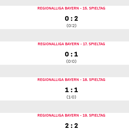
REGIONALLIGA BAYERN
-
15. SPIELTAG
0 zu 2
0 : 2
Zwischenergebnis:
0 zu 2 nach Erste Halbzeit
(
0:2
)
REGIONALLIGA BAYERN
-
17. SPIELTAG
0 zu 1
0 : 1
Zwischenergebnis:
0 zu 0 nach Erste Halbzeit
(
0:0
)
REGIONALLIGA BAYERN
-
18. SPIELTAG
1 zu 1
1 : 1
Zwischenergebnis:
1 zu 0 nach Erste Halbzeit
(
1:0
)
REGIONALLIGA BAYERN
-
19. SPIELTAG
2 zu 2
2 : 2