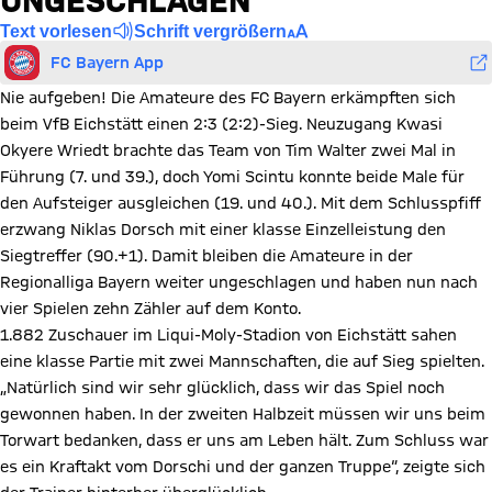
UNGESCHLAGEN
Text vorlesen
Schrift vergrößern
FC Bayern App
Nie aufgeben! Die Amateure des FC Bayern erkämpften sich
beim VfB Eichstätt einen 2:3 (2:2)-Sieg. Neuzugang Kwasi
Okyere Wriedt brachte das Team von Tim Walter zwei Mal in
Führung (7. und 39.), doch Yomi Scintu konnte beide Male für
den Aufsteiger ausgleichen (19. und 40.). Mit dem Schlusspfiff
erzwang Niklas Dorsch mit einer klasse Einzelleistung den
Siegtreffer (90.+1). Damit bleiben die Amateure in der
Regionalliga Bayern weiter ungeschlagen und haben nun nach
vier Spielen zehn Zähler auf dem Konto.
1.882 Zuschauer im Liqui-Moly-Stadion von Eichstätt sahen
eine klasse Partie mit zwei Mannschaften, die auf Sieg spielten.
„Natürlich sind wir sehr glücklich, dass wir das Spiel noch
gewonnen haben. In der zweiten Halbzeit müssen wir uns beim
Torwart bedanken, dass er uns am Leben hält. Zum Schluss war
es ein Kraftakt vom Dorschi und der ganzen Truppe“, zeigte sich