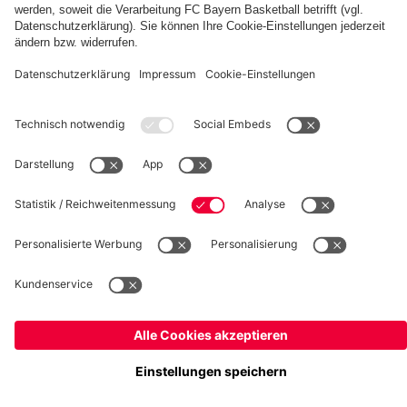
fcbayern.com
Basketball
Allianz Arena
Media Center
Jobs
FC Bayern Tours
©
FC Bayern München AG
–
2026
Impressum
Datenschutz
Nutzungsbedingungen
Barrierefreiheit
Kinder- und Jugendschutz
Hinweisgebersystem
FAQ
Kontakt
Verträge hier kündigen
Cookie-Einstellungen