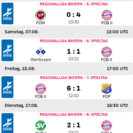
Spiel FC Memmingen gegen FC Bayern Amateure
REGIONALLIGA BAYERN
-
5. SPIELTAG
0 zu 4
0 : 4
Zwischenergebnis:
0 zu 3 nach Erste Halbzeit
(
0:3
)
FCM
FCB II
Samstag, 07.08.
12:00 UTC
Spiel FV Illertissen gegen FC Bayern Amateure
REGIONALLIGA BAYERN
-
6. SPIELTAG
1 zu 1
1 : 1
Zwischenergebnis:
0 zu 1 nach Erste Halbzeit
(
0:1
)
Illertissen
FCB II
Freitag, 13.08.
17:00 UTC
Spiel FC Bayern Amateure gegen FC Pipinsried
REGIONALLIGA BAYERN
-
7. SPIELTAG
6 zu 1
6 : 1
Zwischenergebnis:
2 zu 0 nach Erste Halbzeit
(
2:0
)
FCB II
FCP
Dienstag, 17.08.
16:30 UTC
Spiel SV Schalding-Heining gegen FC Bayern Amateure
REGIONALLIGA BAYERN
-
8. SPIELTAG
2 zu 1
2 : 1
Zwischenergebnis:
0 zu 1 nach Erste Halbzeit
(
0:1
)