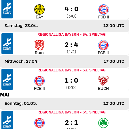
4 zu 0
4 : 0
Zwischenergebnis:
3 zu 0 nach Erste Halbzeit
(
3:0
)
BAY
FCB II
Samstag, 23.04.
12:00 UTC
Spiel TSV 1896 Rain am Lech gegen FC Bayern Amateure
REGIONALLIGA BAYERN
-
34. SPIELTAG
2 zu 4
2 : 4
Zwischenergebnis:
1 zu 2 nach Erste Halbzeit
(
1:2
)
Rain
FCB II
Mittwoch, 27.04.
17:00 UTC
Spiel FC Bayern Amateure gegen TSV Buchbach
REGIONALLIGA BAYERN
-
33. SPIELTAG
1 zu 0
1 : 0
Zwischenergebnis:
0 zu 0 nach Erste Halbzeit
(
0:0
)
FCB II
BUCH
MAI
Sonntag, 01.05.
12:00 UTC
Spiel FC Bayern Amateure gegen SpVgg Greuther Fürth II
REGIONALLIGA BAYERN
-
35. SPIELTAG
2 zu 1
2 : 1