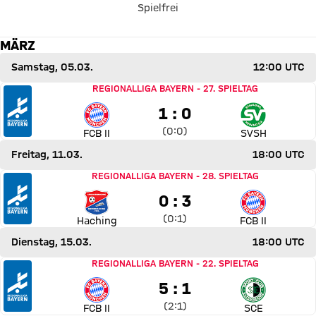
Spielfrei
MÄRZ
Samstag, 05.03.
12:00 UTC
Spiel FC Bayern Amateure gegen SV Schalding-Heining
REGIONALLIGA BAYERN
-
27. SPIELTAG
1 zu 0
1 : 0
Zwischenergebnis:
0 zu 0 nach Erste Halbzeit
(
0:0
)
FCB II
SVSH
Freitag, 11.03.
18:00 UTC
Spiel SpVgg Unterhaching gegen FC Bayern Amateure
REGIONALLIGA BAYERN
-
28. SPIELTAG
0 zu 3
0 : 3
Zwischenergebnis:
0 zu 1 nach Erste Halbzeit
(
0:1
)
Haching
FCB II
Dienstag, 15.03.
18:00 UTC
Spiel FC Bayern Amateure gegen SC Eltersdorf
REGIONALLIGA BAYERN
-
22. SPIELTAG
5 zu 1
5 : 1
Zwischenergebnis:
2 zu 1 nach Erste Halbzeit
(
2:1
)
FCB II
SCE