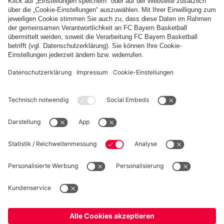
Remis im
zweiten Teams:
II
Nachholspiel
Amateure
empfangen
Zum Spielbericht
PARTNER
Fürth II
fcbayern.com
Basketball
Allianz Arena
Media Center
Jobs
FC Bayern Tours
©
FC Bayern München AG
–
2026