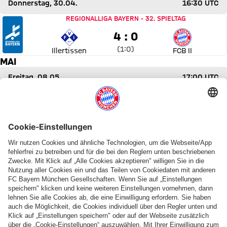
Donnerstag, 30.04.
16:30 UTC
Spiel FV Illertissen gegen FC Bayern Amateure
REGIONALLIGA BAYERN
-
32. SPIELTAG
4 zu 0
4 : 0
Zwischenergebnis:
1 zu 0 nach Erste Halbzeit
(
1:0
)
Illertissen
FCB II
MAI
Freitag, 08.05.
17:00 UTC
Spiel FC Bayern Amateure gegen VfB Eichstätt
REGIONALLIGA BAYERN
-
33. SPIELTAG
1 zu 1
1 : 1
Zwischenergebnis:
0 zu 0 nach Erste Halbzeit
(
0:0
)
FCB II
Eichstätt
Samstag, 16.05.
12:00 UTC
Spiel Viktoria Aschaffenburg gegen FC Bayern Amateure
REGIONALLIGA BAYERN
-
34. SPIELTAG
0 zu 5
0 : 5
Zwischenergebnis:
0 zu 2 nach Erste Halbzeit
(
0:2
)
SVA
FCB II
JUNI
Spielfrei