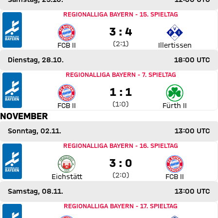
Spiel FC Bayern Amateure gegen FV Illertissen
REGIONALLIGA BAYERN
-
15. SPIELTAG
3 zu 4
3 : 4
Zwischenergebnis:
2 zu 1 nach Erste Halbzeit
(
2:1
)
FCB II
Illertissen
Dienstag, 28.10.
18:00 UTC
Spiel FC Bayern Amateure gegen SpVgg Greuther Fürth II
REGIONALLIGA BAYERN
-
7. SPIELTAG
1 zu 1
1 : 1
Zwischenergebnis:
1 zu 0 nach Erste Halbzeit
(
1:0
)
FCB II
Fürth II
NOVEMBER
Sonntag, 02.11.
13:00 UTC
Spiel VfB Eichstätt gegen FC Bayern Amateure
REGIONALLIGA BAYERN
-
16. SPIELTAG
3 zu 0
3 : 0
Zwischenergebnis:
2 zu 0 nach Erste Halbzeit
(
2:0
)
Eichstätt
FCB II
Samstag, 08.11.
13:00 UTC
Spiel FC Bayern Amateure gegen Viktoria Aschaffenburg
REGIONALLIGA BAYERN
-
17. SPIELTAG