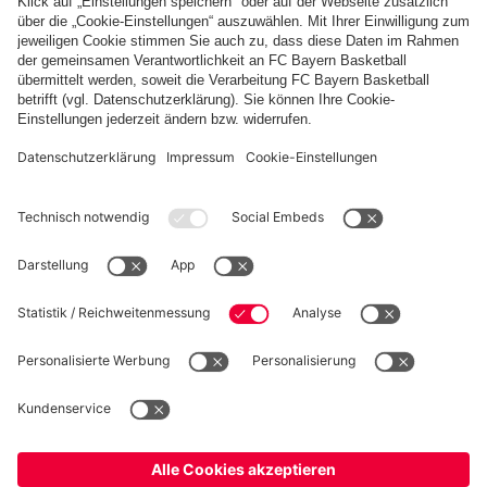
Aubstadt:
FCB II
AUBSTADT
beendet
Amateure
Amateure-
Zum Spielbericht
wollen
PARTNER
Negativserie
unglückliche
gegen
Serie beenden
Aubstadt
fcbayern.com
Basketball
Allianz Arena
Media Center
Jobs
FC Bayern Tours
©
FC Bayern München AG
–
2026