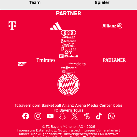
Team
Spieler
1 zu 0 nach Erste Halbzeit
Zwischenergebnis:
(
1:0
)
HSV
FCB
PARTNER
fcbayern.com
Basketball
Allianz Arena
Media Center
Jobs
FC Bayern Tours
©
FC Bayern München AG
–
2026
Impressum
Datenschutz
Nutzungsbedingungen
Barrierefreiheit
Kinder- und Jugendschutz
Hinweisgebersystem
FAQ
Kontakt