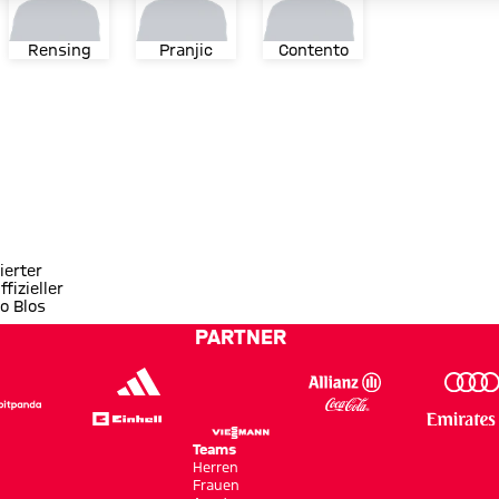
Rensing
Pranjic
Contento
ierter
ffizieller
o Blos
PARTNER
Teams
Herren
Frauen