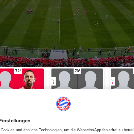
'
 Spielminute 65'
Wechsel
Olic für Ribéry
in Spielminute 72'
Wechsel
Götze für Blaszcz
72'
74'
OLIC
RIBÉRY
GÖTZE
BLASZCZYKOWSKI
HAJNAL
WECHSEL
WECHSEL
WE
Tabelle
Spieltag
Aufstellung
Statistiken
News