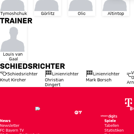
Tymoshchuk
Görlitz
Olic
Altintop
TRAINER
Louis van 
Gaal
SCHIEDSRICHTER
V
Schiedsrichter
Linienrichter
Linienrichter
O
Knut Kircher
Christian
Mark Borsch
Arn
Dingert
News
Spiele
Newsletter
Tabellen
FC Bayern TV
Statistiken