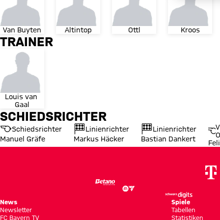
Van Buyten
Altintop
Ottl
Kroos
TRAINER
Louis van 
Gaal
SCHIEDSRICHTER
V
Schiedsrichter
Linienrichter
Linienrichter
O
Manuel Gräfe
Markus Häcker
Bastian Dankert
Fel
News
Spiele
Newsletter
Tabellen
FC Bayern TV
Statistiken