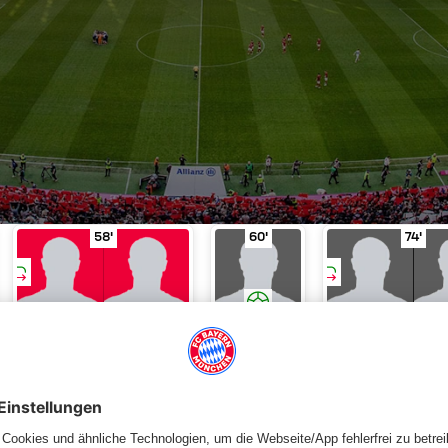
arte
in Spielminute 45'
Sahin
in Spielminute 53'
Wechsel
Kroos für Luiz Gustavo
Tor!
Hummels
in Spielminute 58
in Spielminu
Wech
58'
60'
74'
KROOS
LUIZ GUSTAVO
HUMMELS
BLASZCZYKOWSKI
BA
WECHSEL
TOR!
WECHSEL
Tabelle
Spieltag
Aufstellung
Statistiken
News