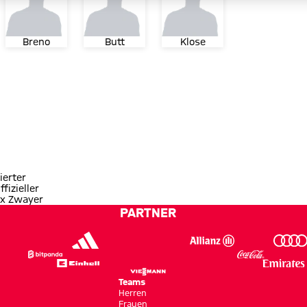
Breno
Butt
Klose
ierter
ffizieller
ix Zwayer
PARTNER
Teams
Herren
Frauen