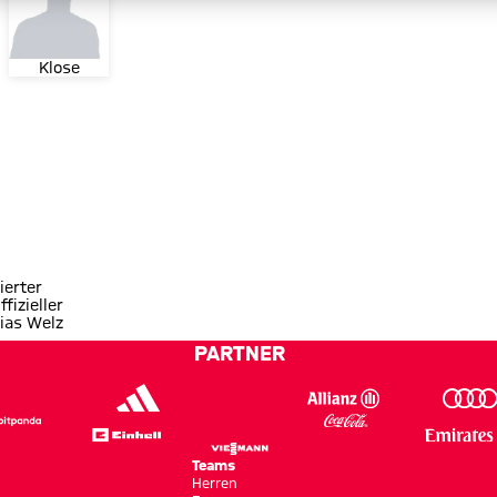
Klose
ierter
ffizieller
ias Welz
PARTNER
Teams
Herren