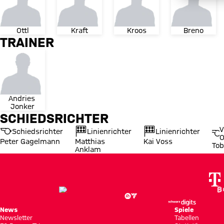
Ottl
Kraft
Kroos
Breno
TRAINER
Andries 
Jonker
SCHIEDSRICHTER
V
Schiedsrichter
Linienrichter
Linienrichter
O
Peter Gagelmann
Matthias
Kai Voss
Tob
Anklam
News
Spiele
Newsletter
Tabellen