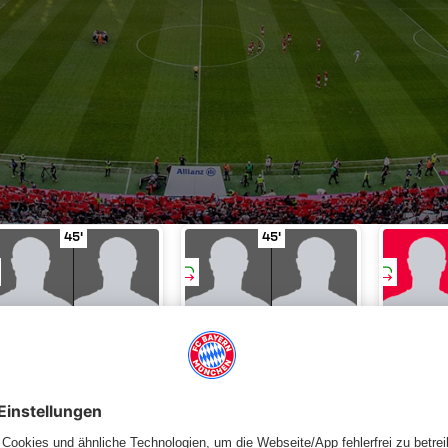
9'
e
Farfán
in Spielminute 37'
Wechsel
Edu für Raúl
in Spielminute 45'
Wechsel
Baumjohann für 
45'
45'
EDU
RAÚL
BAUMJOHANN
SARPEI
OTTL
WECHSEL
WECHSEL
W
Tabelle
Spieltag
Aufstellung
Statistiken
News