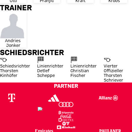
Ottl
Pranjic
Kraft
Kroos
TRAINER
Andries 
Jonker
SCHIEDSRICHTER
Schiedsrichter
Linienrichter
Linienrichter
Vierter
Thorsten
Detlef
Christian
Offizieller
Kinhöfer
Scheppe
Fischer
Thorsten
Schriever
PARTNER