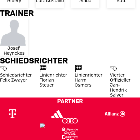
Ribéry
Luiz Gustavo
Alaba
Butt
TRAINER
Josef 
Heynckes
SCHIEDSRICHTER
Schiedsrichter
Linienrichter
Linienrichter
Vierter
Felix Zwayer
Florian
Harm
Offizieller
Steuer
Osmers
Jan-
Hendrik
Salver
PARTNER