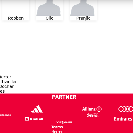
Robben
Olic
Pranjic
ierter
ffizieller
 Jochen
es
PARTNER
Teams
Herren