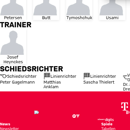
Petersen
Butt
Tymoshchuk
Usami
TRAINER
Josef 
Heynckes
SCHIEDSRICHTER
V
Schiedsrichter
Linienrichter
Linienrichter
O
Peter Gagelmann
Matthias
Sascha Thielert
Dr.
Anklam
Dre
News
Spiele
Newsletter
Tabellen