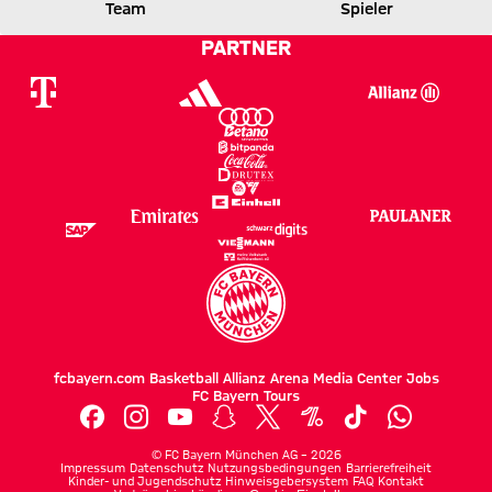
Team
Spieler
0 zu 1 nach Erste Halbzeit
Zwischenergebnis:
(
0:1
)
M05
FCB
PARTNER
fcbayern.com
Basketball
Allianz Arena
Media Center
Jobs
FC Bayern Tours
©
FC Bayern München AG
–
2026
Impressum
Datenschutz
Nutzungsbedingungen
Barrierefreiheit
Kinder- und Jugendschutz
Hinweisgebersystem
FAQ
Kontakt