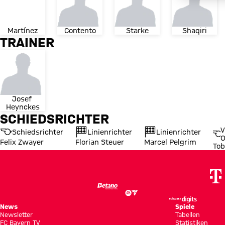
Martínez
Contento
Starke
Shaqiri
TRAINER
Josef 
Heynckes
SCHIEDSRICHTER
V
Schiedsrichter
Linienrichter
Linienrichter
O
Felix Zwayer
Florian Steuer
Marcel Pelgrim
Tob
News
Spiele
Newsletter
Tabellen
FC Bayern TV
Statistiken