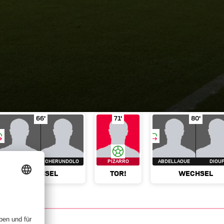
 Gomez
in Spielminute 63'
Wechsel
Sakai für Cherundolo
Tor!
Pizarro
in Spielminute 66'
in Spielminute 71'
Wechse
66'
71'
80'
SAKAI
CHERUNDOLO
PIZARRO
ABDELLAOUE
DIOU
WECHSEL
TOR!
WECHSEL