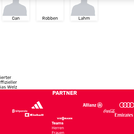
Can
Robben
Lahm
ierter
ffizieller
ias Welz
PARTNER
Teams
Herren
Frauen