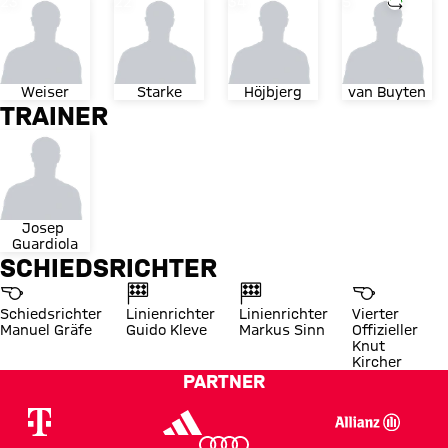
Trikotnummer
Trikotnummer
Trikotnummer
Trikotnummer
Einwech
23
22
34
5
Weiser
Starke
Höjbjerg
van Buyten
TRAINER
Josep 
Guardiola
SCHIEDSRICHTER
Schiedsrichter
Linienrichter
Linienrichter
Vierter
Manuel Gräfe
Guido Kleve
Markus Sinn
Offizieller
Knut
Kircher
PARTNER