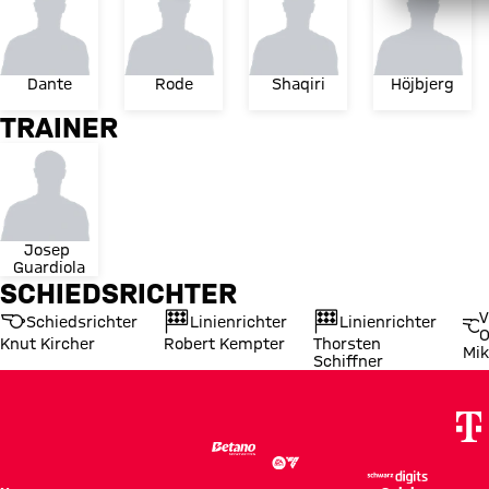
Dante
Rode
Shaqiri
Höjbjerg
TRAINER
Josep 
Guardiola
SCHIEDSRICHTER
V
Schiedsrichter
Linienrichter
Linienrichter
O
Knut Kircher
Robert Kempter
Thorsten
Mik
Schiffner