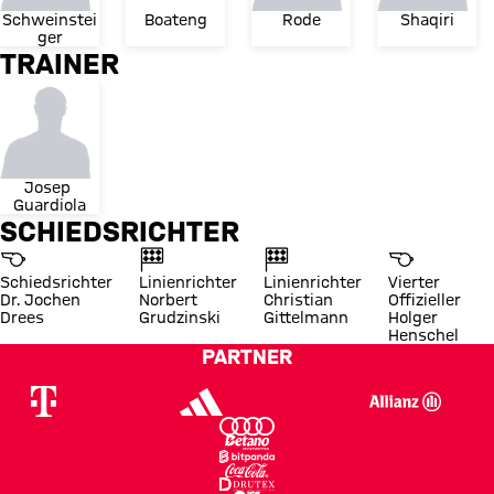
Schweinstei
Boateng
Rode
Shaqiri
ger
TRAINER
Josep 
Guardiola
SCHIEDSRICHTER
Schiedsrichter
Linienrichter
Linienrichter
Vierter
Dr. Jochen
Norbert
Christian
Offizieller
Drees
Grudzinski
Gittelmann
Holger
Henschel
PARTNER