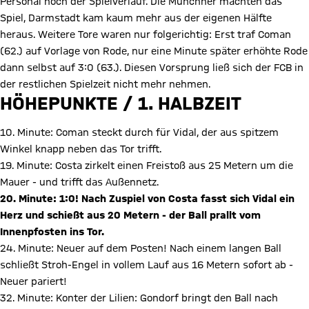
Personal noch der Spielverlauf. Die Münchner machten das
Spiel, Darmstadt kam kaum mehr aus der eigenen Hälfte
heraus. Weitere Tore waren nur folgerichtig: Erst traf Coman
(62.) auf Vorlage von Rode, nur eine Minute später erhöhte Rode
dann selbst auf 3:0 (63.). Diesen Vorsprung ließ sich der FCB in
der restlichen Spielzeit nicht mehr nehmen.
HÖHEPUNKTE / 1. HALBZEIT
10. Minute: Coman steckt durch für Vidal, der aus spitzem
Winkel knapp neben das Tor trifft.
19. Minute: Costa zirkelt einen Freistoß aus 25 Metern um die
Mauer - und trifft das Außennetz.
20. Minute: 1:0! Nach Zuspiel von Costa fasst sich Vidal ein
Herz und schießt aus 20 Metern - der Ball prallt vom
Innenpfosten ins Tor.
24. Minute: Neuer auf dem Posten! Nach einem langen Ball
schließt Stroh-Engel in vollem Lauf aus 16 Metern sofort ab -
Neuer pariert!
32. Minute: Konter der Lilien: Gondorf bringt den Ball nach