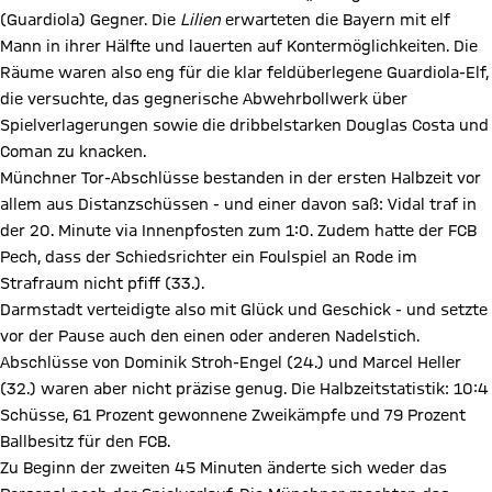
(Guardiola) Gegner. Die
Lilien
erwarteten die Bayern mit elf
Mann in ihrer Hälfte und lauerten auf Kontermöglichkeiten. Die
Räume waren also eng für die klar feldüberlegene Guardiola-Elf,
die versuchte, das gegnerische Abwehrbollwerk über
Spielverlagerungen sowie die dribbelstarken Douglas Costa und
Coman zu knacken.
Münchner Tor-Abschlüsse bestanden in der ersten Halbzeit vor
allem aus Distanzschüssen - und einer davon saß: Vidal traf in
der 20. Minute via Innenpfosten zum 1:0. Zudem hatte der FCB
Pech, dass der Schiedsrichter ein Foulspiel an Rode im
Strafraum nicht pfiff (33.).
Darmstadt verteidigte also mit Glück und Geschick - und setzte
vor der Pause auch den einen oder anderen Nadelstich.
Abschlüsse von Dominik Stroh-Engel (24.) und Marcel Heller
(32.) waren aber nicht präzise genug. Die Halbzeitstatistik: 10:4
Schüsse, 61 Prozent gewonnene Zweikämpfe und 79 Prozent
Ballbesitz für den FCB.
Zu Beginn der zweiten 45 Minuten änderte sich weder das