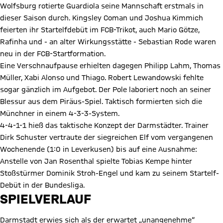
Wolfsburg rotierte Guardiola seine Mannschaft erstmals in
dieser Saison durch. Kingsley Coman und Joshua Kimmich
feierten ihr Startelfdebüt im FCB-Trikot, auch Mario Götze,
Rafinha und - an alter Wirkungsstätte - Sebastian Rode waren
neu in der FCB-Startformation.
Eine Verschnaufpause erhielten dagegen Philipp Lahm, Thomas
Müller, Xabi Alonso und Thiago. Robert Lewandowski fehlte
sogar gänzlich im Aufgebot. Der Pole laboriert noch an seiner
Blessur aus dem Piräus-Spiel. Taktisch formierten sich die
Münchner in einem 4-3-3-System.
4-4-1-1 hieß das taktische Konzept der Darmstädter. Trainer
Dirk Schuster vertraute der siegreichen Elf vom vergangenen
Wochenende (1:0 in Leverkusen) bis auf eine Ausnahme:
Anstelle von Jan Rosenthal spielte Tobias Kempe hinter
Stoßstürmer Dominik Stroh-Engel und kam zu seinem Startelf-
Debüt in der Bundesliga.
SPIELVERLAUF
Darmstadt erwies sich als der erwartet „unangenehme“