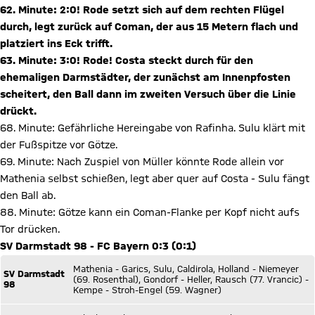
62. Minute: 2:0! Rode setzt sich auf dem rechten Flügel
durch, legt zurück auf Coman, der aus 15 Metern flach und
platziert ins Eck trifft.
63. Minute: 3:0! Rode! Costa steckt durch für den
ehemaligen Darmstädter, der zunächst am Innenpfosten
scheitert, den Ball dann im zweiten Versuch über die Linie
drückt.
68. Minute: Gefährliche Hereingabe von Rafinha. Sulu klärt mit
der Fußspitze vor Götze.
69. Minute: Nach Zuspiel von Müller könnte Rode allein vor
Mathenia selbst schießen, legt aber quer auf Costa - Sulu fängt
den Ball ab.
88. Minute: Götze kann ein Coman-Flanke per Kopf nicht aufs
Tor drücken.
SV Darmstadt 98 - FC Bayern 0:3 (0:1)
Mathenia - Garics, Sulu, Caldirola, Holland - Niemeyer
SV Darmstadt
(69. Rosenthal), Gondorf - Heller, Rausch (77. Vrancic) -
98
Kempe - Stroh-Engel (59. Wagner)