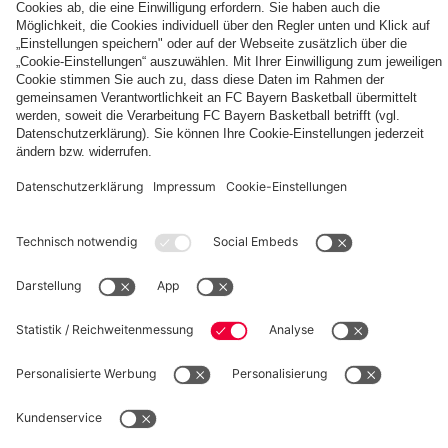
fcbayern.com
Basketball
Allianz Arena
Media Center
Jobs
FC Bayern Tours
©
FC Bayern München AG
–
2026
Impressum
Datenschutz
Nutzungsbedingungen
Barrierefreiheit
Kinder- und Jugendschutz
Hinweisgebersystem
FAQ
Kontakt
Verträge hier kündigen
Cookie-Einstellungen