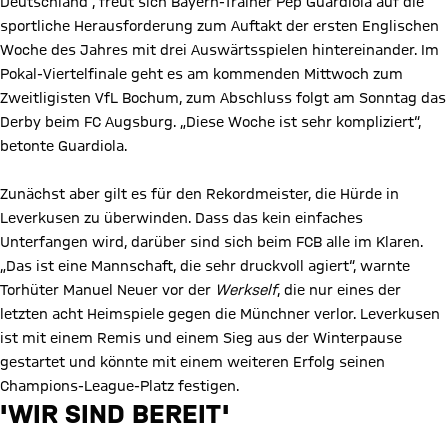
Deutschland“, freut sich Bayern-Trainer Pep Guardiola auf die
sportliche Herausforderung zum Auftakt der ersten Englischen
Woche des Jahres mit drei Auswärtsspielen hintereinander. Im
Pokal-Viertelfinale geht es am kommenden Mittwoch zum
Zweitligisten VfL Bochum, zum Abschluss folgt am Sonntag das
Derby beim FC Augsburg. „Diese Woche ist sehr kompliziert“,
betonte Guardiola.
Zunächst aber gilt es für den Rekordmeister, die Hürde in
Leverkusen zu überwinden. Dass das kein einfaches
Unterfangen wird, darüber sind sich beim FCB alle im Klaren.
„Das ist eine Mannschaft, die sehr druckvoll agiert“, warnte
Torhüter Manuel Neuer vor der
Werkself
, die nur eines der
letzten acht Heimspiele gegen die Münchner verlor. Leverkusen
ist mit einem Remis und einem Sieg aus der Winterpause
gestartet und könnte mit einem weiteren Erfolg seinen
Champions-League-Platz festigen.
'WIR SIND BEREIT'